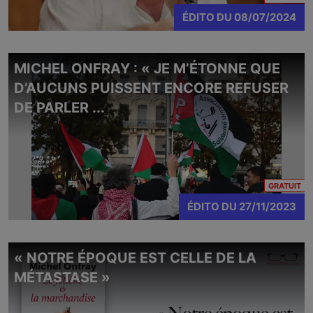
ÉDITO
DU
08/07/2024
MICHEL ONFRAY : « JE M’ÉTONNE QUE
D’AUCUNS PUISSENT ENCORE REFUSER
DE PARLER ...
CO
GRATUIT
ÉDITO
DU
27/11/2023
« NOTRE ÉPOQUE EST CELLE DE LA
MÉTASTASE »