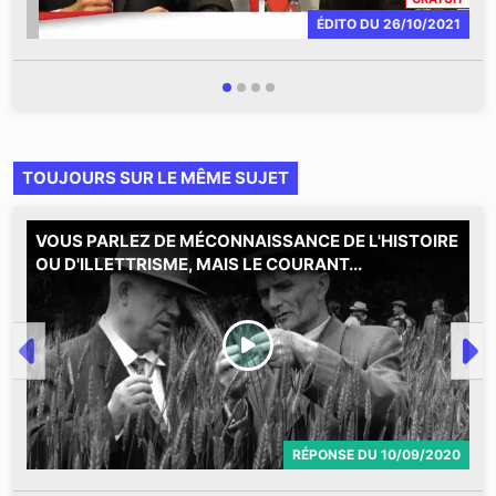
ÉDITO
DU
26/10/2021
TOUJOURS SUR LE MÊME SUJET
VOUS PARLEZ DE MÉCONNAISSANCE DE L'HISTOIRE
M
OU D'ILLETTRISME, MAIS LE COURANT...
a
L
RÉPONSE
DU
10/09/2020