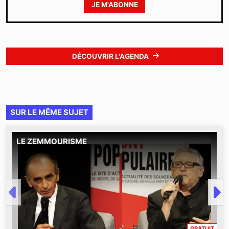
JE M'ABONNE
DÉCOUVRIR L'AGENDA
SUR LE MÊME SUJET
LE ZEMMOURISME
"
CONT
GRATUIT