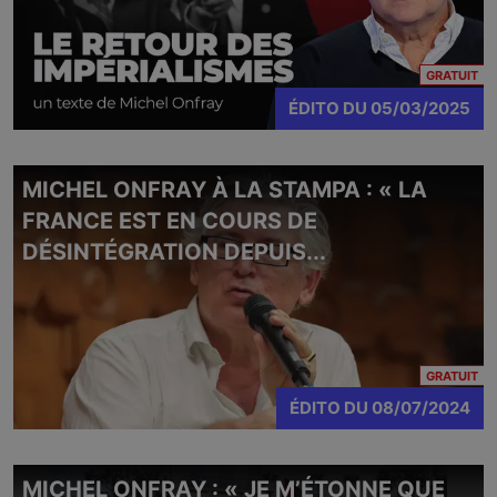
CO
GRATUIT
ÉDITO
DU
05/03/2025
MICHEL ONFRAY À LA STAMPA : « LA
FRANCE EST EN COURS DE
DÉSINTÉGRATION DEPUIS...
CO
GRATUIT
ÉDITO
DU
08/07/2024
MICHEL ONFRAY : « JE M’ÉTONNE QUE