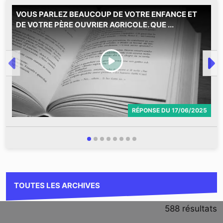
VOUS PARLEZ BEAUCOUP DE VOTRE ENFANCE ET
M
DE VOTRE PÈRE OUVRIER AGRICOLE. QUE ...
RÉPONSE
DU
17/06/2025
TOUTES LES ARCHIVES
588
résultats