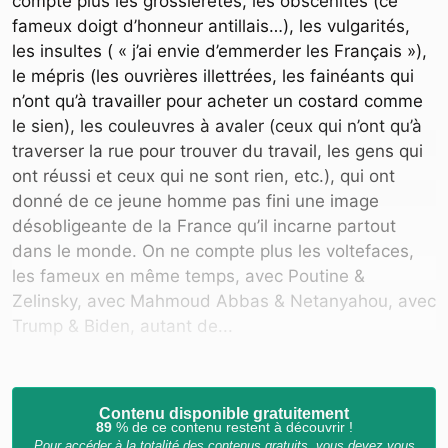
compte plus les grossièretés, les obscénités (ce
fameux doigt d’honneur antillais…), les vulgarités,
les insultes ( « j’ai envie d’emmerder les Français »),
le mépris (les ouvrières illettrées, les fainéants qui
n’ont qu’à travailler pour acheter un costard comme
le sien), les couleuvres à avaler (ceux qui n’ont qu’à
traverser la rue pour trouver du travail, les gens qui
ont réussi et ceux qui ne sont rien, etc.), qui ont
donné de ce jeune homme pas fini une image
désobligeante de la France qu’il incarne partout
dans le monde. On ne compte plus les voltefaces,
les fameux en même temps, avec Poutine &
Zelinsky, avec Mahmoud Abbas & Netanyahou, avec
Trump & Biden, autant de...
Contenu disponible gratuitement
89
% de ce contenu restent à découvrir !
Pour accéder à la totalité des contenus gratuits, vous devez vous