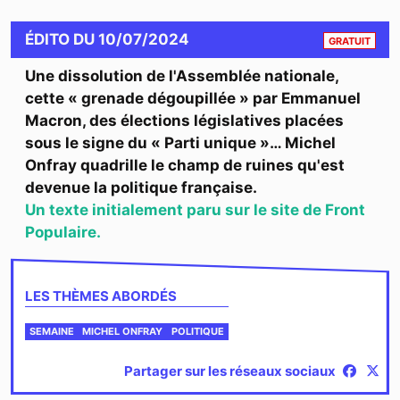
CONTE
ÉDITO
DU
10/07/2024
GRATUIT
Une dissolution de l'Assemblée nationale,
cette « grenade dégoupillée » par Emmanuel
Macron, des élections législatives placées
sous le signe du « Parti unique »… Michel
Onfray quadrille le champ de ruines qu'est
devenue la politique française.
Un texte initialement paru sur le site de Front
Populaire.
LES THÈMES ABORDÉS
SEMAINE
MICHEL ONFRAY
POLITIQUE
Partager sur les réseaux sociaux