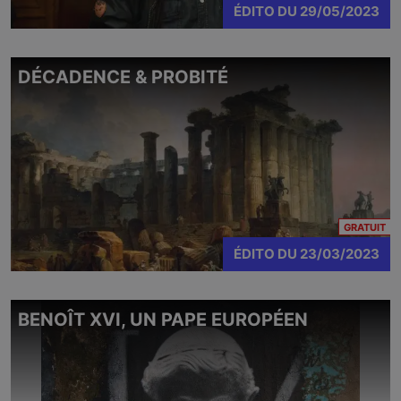
ÉDITO
DU
29/05/2023
DÉCADENCE & PROBITÉ
CO
GRATUIT
ÉDITO
DU
23/03/2023
BENOÎT XVI, UN PAPE EUROPÉEN