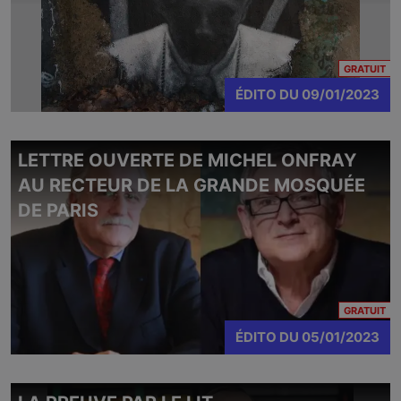
CO
GRATUIT
ÉDITO
DU
09/01/2023
LETTRE OUVERTE DE MICHEL ONFRAY
AU RECTEUR DE LA GRANDE MOSQUÉE
DE PARIS
CO
GRATUIT
ÉDITO
DU
05/01/2023