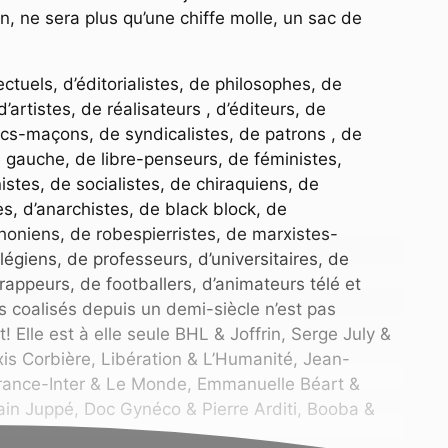
on, ne sera plus qu’une chiffe molle, un sac de
ectuels, d’éditorialistes, de philosophes, de
rtistes, de réalisateurs , d’éditeurs, de
ancs-maçons, de syndicalistes, de patrons , de
e gauche, de libre-penseurs, de féministes,
stes, de socialistes, de chiraquiens, de
es, d’anarchistes, de black block, de
honiens, de robespierristes, de marxistes-
égiens, de professeurs, d’universitaires, de
rappeurs, de footballers, d’animateurs télé et
s coalisés depuis un demi-siècle n’est pas
it! Elle est à elle seule BHL & Joffrin, Serge July &
is Corbière, Libération & L’Humanité, Jean-
rance-Inter & Le Monde, Emmanuelle Béart &
n Juppé, Doc Gynéco & Pierre Arditi, Booba &