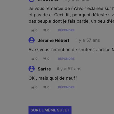
Je vous remercie de m'avoir éclairée sur l
et pas de e. Ceci dit, pourquoi détestez-v
bas peuple dont je fais partie, un peu d'émo
0
0
RÉPONDRE
il y a 57 ans
Jérome Hébert
Avez vous l'intention de soutenir Jaclin
0
0
RÉPONDRE
il y a 57 ans
Sartre
OK , mais quoi de neuf?
0
0
RÉPONDRE
SUR LE MÊME SUJET