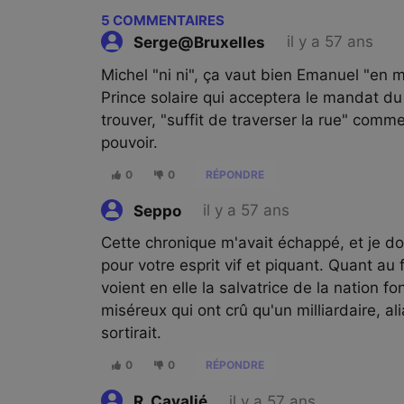
5
COMMENTAIRES
il y a 57 ans
Serge@Bruxelles
Michel "ni ni", ça vaut bien Emanuel "en m
Prince solaire qui acceptera le mandat du 
trouver, "suffit de traverser la rue" comme 
pouvoir.
0
0
RÉPONDRE
il y a 57 ans
Seppo
Cette chronique m'avait échappé, et je dois
pour votre esprit vif et piquant. Quant au 
voient en elle la salvatrice de la nation 
miséreux qui ont crû qu'un milliardaire, ali
sortirait.
0
0
RÉPONDRE
il y a 57 ans
R. Cavalié