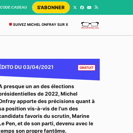
S'ABONNER
CODE CADEAU
SUIVEZ MICHEL ONFRAY SUR X
CONTENU RÉSERVÉ AUX
ÉDITO
DU
03/04/2021
GRATUIT
A presque un an des élections
présidentielles de 2022, Michel
Onfray apporte des précisions quant à
sa position vis-à-vis de l'un des
candidats favoris du scrutin, Marine
Le Pen, et de son parti, devenu avec le
temps son propre fantôme.