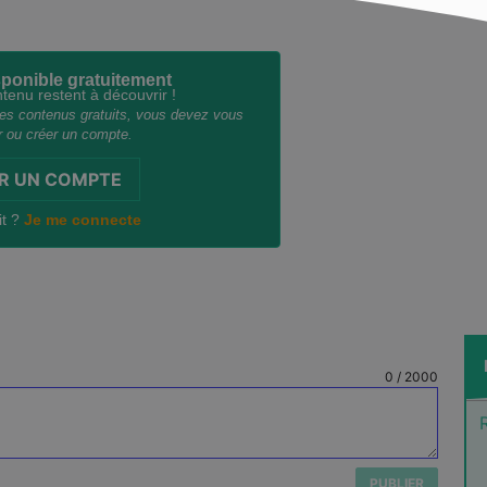
ponible gratuitement
enu restent à découvrir !
 des contenus gratuits, vous devez vous
 ou créer un compte.
R UN COMPTE
it ?
Je me connecte
0
/
2000
PUBLIER