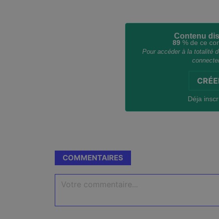
Contenu dis
89
% de ce cont
Pour accéder à la totalité
connecter
CRÉE
Déja inscr
COMMENTAIRES
Votre commentaire...