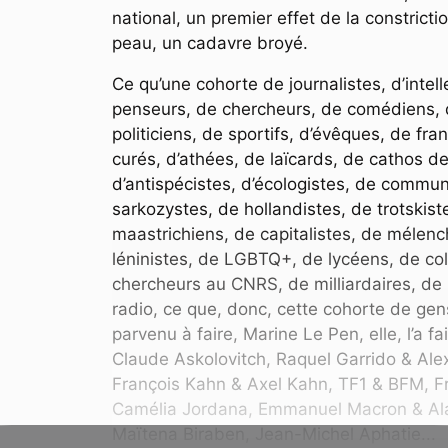
national, un premier effet de la constricti
peau, un cadavre broyé.
Ce qu’une cohorte de journalistes, d’intell
penseurs, de chercheurs, de comédiens, d’a
politiciens, de sportifs, d’évêques, de fr
curés, d’athées, de laïcards, de cathos d
d’antispécistes, d’écologistes, de communi
sarkozystes, de hollandistes, de trotskist
maastrichiens, de capitalistes, de mélenc
léninistes, de LGBTQ+, de lycéens, de coll
chercheurs au CNRS, de milliardaires, de 
radio, ce que, donc, cette cohorte de gen
parvenu à faire, Marine Le Pen, elle, l’a fa
Claude Askolovitch, Raquel Garrido & Alex
François Kahn & Axel Kahn, TF1 & BFM, F
Camélia Jordana, Emmanuel Macron & Alai
Maïtena Biraben, Jean-Michel Aphatie...