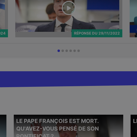
024
RÉPONSE
DU
29/11/2022
LE PAPE FRANÇOIS EST MORT.
L
Le 9 juillet 2025, le ministre chargé de
Aprè
l’Enseignement supérieur Philippe Baptiste a
QU'AVEZ-VOUS PENSÉ DE SON
souv
déclaré que l’islamo-gauchisme
« n’existait
nouv
PONTIFICAT ?