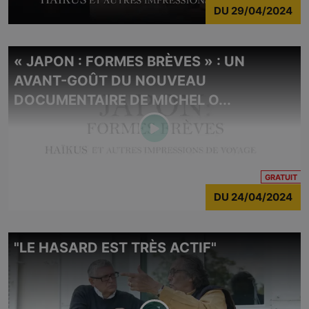
DU
29/04/2024
« JAPON : FORMES BRÈVES » : UN
AVANT-GOÛT DU NOUVEAU
DOCUMENTAIRE DE MICHEL O...
CO
GRATUIT
DU
24/04/2024
"LE HASARD EST TRÈS ACTIF"