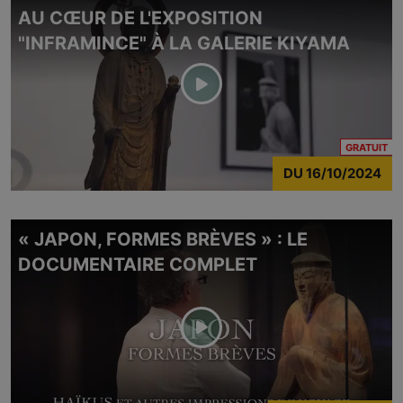
AU CŒUR DE L'EXPOSITION
"INFRAMINCE" À LA GALERIE KIYAMA
CO
GRATUIT
DU
16/10/2024
« JAPON, FORMES BRÈVES » : LE
DOCUMENTAIRE COMPLET