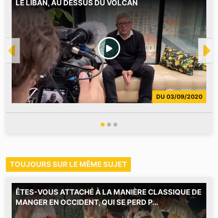
LE LIBAN, AU DESSUS DU VOLCAN
E
B
p
d
p
DU
03/09/2020
TOUJOURS SUR LE MÊME SUJET
ÊTES-VOUS ATTACHÉ À LA MANIÈRE CLASSIQUE DE
C
MANGER EN OCCIDENT, QUI SE PERD P...
2
M