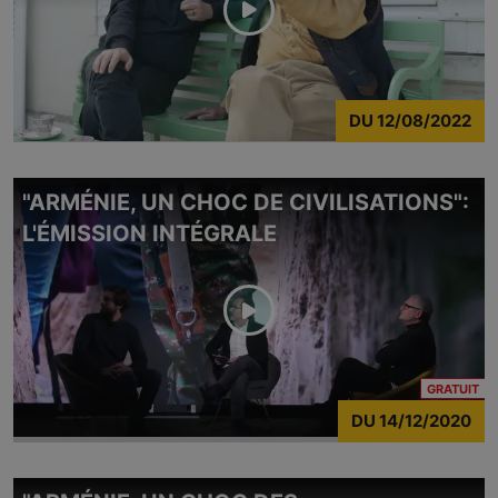
DU
12/08/2022
"ARMÉNIE, UN CHOC DE CIVILISATIONS":
L'ÉMISSION INTÉGRALE
CO
GRATUIT
DU
14/12/2020