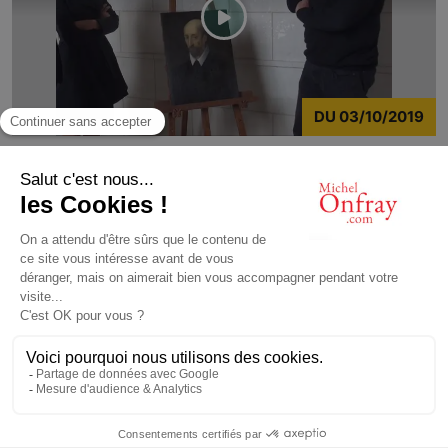
DU
03/10/2019
Précédent
Suivant
Affiche
9
résultats sur
11
1
2
© Michel Onfray 2016
Conception, réalisation: Magasin Numérique
contact@michelonfray.com
Contact
Partenaires
Mentions légales
Application mobile