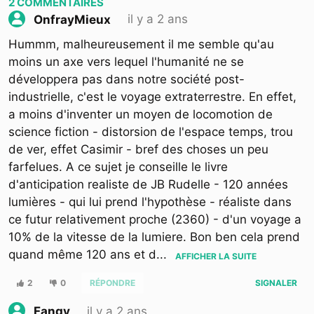
2
COMMENTAIRES
il y a 2 ans
OnfrayMieux
Hummm, malheureusement il me semble qu'au
moins un axe vers lequel l'humanité ne se
développera pas dans notre société post-
industrielle, c'est le voyage extraterrestre. En effet,
a moins d'inventer un moyen de locomotion de
science fiction - distorsion de l'espace temps, trou
de ver, effet Casimir - bref des choses un peu
farfelues. A ce sujet je conseille le livre
d'anticipation realiste de JB Rudelle - 120 années
lumières - qui lui prend l'hypothèse - réaliste dans
ce futur relativement proche (2360) - d'un voyage a
10% de la vitesse de la lumiere. Bon ben cela prend
quand même 120 ans et d
...
AFFICHER LA SUITE
2
0
RÉPONDRE
SIGNALER
il y a 2 ans
Fangy