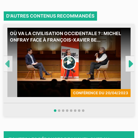
D'AUTRES CONTENUS RECOMMANDÉS
OÙ VA LA CIVILISATION OCCIDENTALE ? : MICHEL
L
ONFRAY FACE À FRANÇOIS-XAVIER BE...
O
G
l
c
CONFÉRENCE
DU
20/04/2023