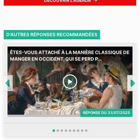
DÉCOUVRIR L'AGENDA
D'AUTRES RÉPONSES RECOMMANDÉES
ÊTES-VOUS ATTACHÉ À LA MANIÈRE CLASSIQUE DE
C
MANGER EN OCCIDENT, QUI SE PERD P...
2
M
RÉPONSE
DU
21/07/2025