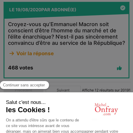
LE
19/08/2020
PAR
ABONNÉ(E)
Croyez-vous qu’Emmanuel Macron soit
conscient d’être l’homme du marché et de
l’élite énarchique? N’est-il pas sincèrement
convaincu d’être au service de la République?
Voir la réponse
468
votes
Précédent
Suivant
Affiche
12
résultats sur
20191
1
2
3
4
…
1683
© Michel Onfray 2016