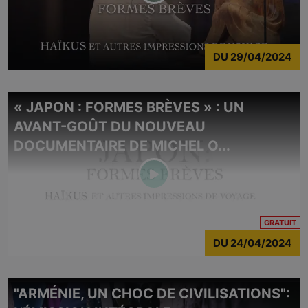
DU
29/04/2024
« JAPON : FORMES BRÈVES » : UN
AVANT-GOÛT DU NOUVEAU
DOCUMENTAIRE DE MICHEL O...
CO
GRATUIT
DU
24/04/2024
"ARMÉNIE, UN CHOC DE CIVILISATIONS":