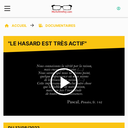
ACCUEIL
DOCUMENTAIRES
"LE HASARD EST TRÈS ACTIF"
Play
Video
DU
12/08/2022