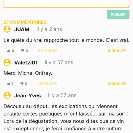
PUBLIER
27
COMMENTAIRES
il y a 2 ans
JUAM
La quête du vrai rapproche tout le monde. C'est vrai.
0
0
RÉPONDRE
SIGNALER
il y a 57 ans
Valetzi01
Merci Michel Onfray.
1
0
RÉPONDRE
SIGNALER
il y a 57 ans
Jean-Yves
Décousu au début, les explications qui viennent
ensuite certes poétiques m'ont laissé... sur ma soif !
Lors de la dégustation, vous nous dites que ce vin
est exceptionnel, je ferai confiance à votre culture