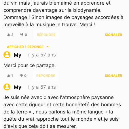
du vin mais j'aurais bien aimé en apprendre et
comprendre davantage sur la biodynamie.
Dommage ! Sinon images de paysages accordées à
merveille à la musique je trouve. Merci !
2
0
RÉPONDRE
SIGNALER
AFFICHER
1 RÉPONSE
il y a 57 ans
My
Merci pour ce partage,
1
0
RÉPONDRE
SIGNALER
il y a 57 ans
My
Je suis née avec « avec l'atmosphère paysanne
avec cette rigueur et cette honnêteté des hommes
de la terre » , nous parlons la même langue « la
quête du vrai rapproche tout le monde » et je suis
d'avis que cela doit se mesurer,