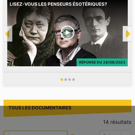
LISEZ-VOUS LES PENSEURS ÉSOTÉRIQUES?
M
RÉPONSE
DU
28/08/2023
TOUS LES DOCUMENTAIRES
14
résultats