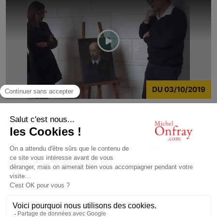
DU
03/10/2019
Précédent
Suivant
Affiche
9
résultats sur
14
1
2
© Michel Onfray 2016
Conception, réalisation: Magasin Numérique
contact@michelonfray.com
Contact
Partenaires