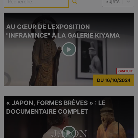
Sujets
AU CŒUR DE L'EXPOSITION
"INFRAMINCE" À LA GALERIE KIYAMA
CO
GRATUIT
DU
16/10/2024
« JAPON, FORMES BRÈVES » : LE
DOCUMENTAIRE COMPLET