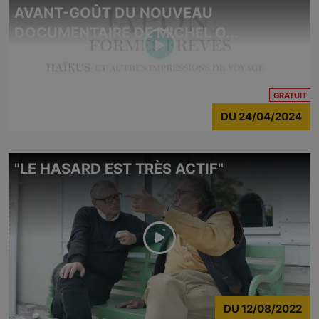
AVANT-GOÛT DU NOUVEAU
DOCUMENTAIRE DE MICHEL O...
CO
GRATUIT
DU
24/04/2024
"LE HASARD EST TRÈS ACTIF"
DU
12/08/2022