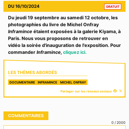
CONTE
DU
16/10/2024
GRATUIT
Du jeudi 19 septembre au samedi 12 octobre, les
photographies du livre de Michel Onfray
Inframince
étaient exposées à la galerie Kiyama, à
Paris. Nous vous proposons de retrouver en
vidéo la soirée d'inauguration de l'exposition. Pour
commander
Inframince,
cliquez ici.
LES THÈMES ABORDÉS
DOCUMENTAIRE
INFRAMINCE
MICHEL ONFRAY
Partager sur les réseaux sociaux
COMMENTAIRES
0
/
2000
Votre commentaire...