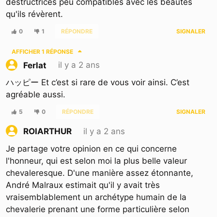
destructrices peu compatibles avec les beautés
qu'ils révèrent.
0
1
RÉPONDRE
SIGNALER
AFFICHER
1 RÉPONSE
il y a 2 ans
Ferlat
ハッピー Et c’est si rare de vous voir ainsi. C’est
agréable aussi.
5
0
RÉPONDRE
SIGNALER
il y a 2 ans
ROIARTHUR
Je partage votre opinion en ce qui concerne
l'honneur, qui est selon moi la plus belle valeur
chevaleresque. D'une manière assez étonnante,
André Malraux estimait qu'il y avait très
vraisemblablement un archétype humain de la
chevalerie prenant une forme particulière selon