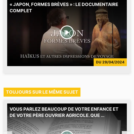
« JAPON, FORMES BRÈVES » : LE DOCUMENTAIRE
S
COMPLET
v
C
v
p
i
DU
29/04/2024
TOUJOURS SUR LE MÊME SUJET
VOUS PARLEZ BEAUCOUP DE VOTRE ENFANCE ET
M
DE VOTRE PÈRE OUVRIER AGRICOLE. QUE ...