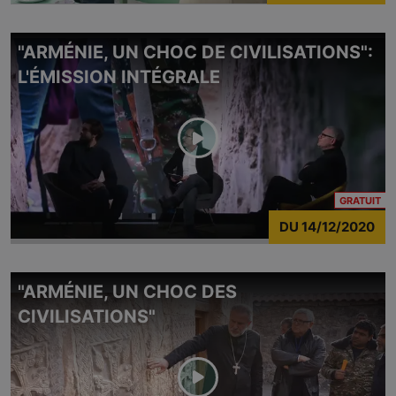
"ARMÉNIE, UN CHOC DE CIVILISATIONS":
L'ÉMISSION INTÉGRALE
CO
GRATUIT
DU
14/12/2020
"ARMÉNIE, UN CHOC DES
CIVILISATIONS"