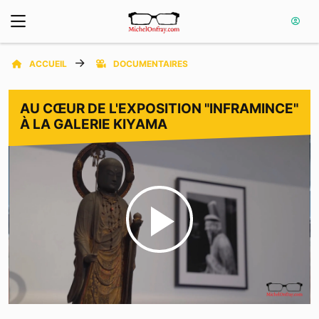
ACCUEIL
DOCUMENTAIRES
AU CŒUR DE L'EXPOSITION "INFRAMINCE"
À LA GALERIE KIYAMA
Play
Video