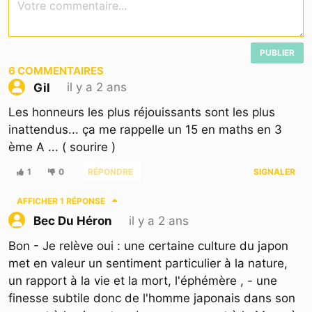
PUBLIER
6
COMMENTAIRES
il y a 2 ans
Gil
Les honneurs les plus réjouissants sont les plus
inattendus... ça me rappelle un 15 en maths en 3
ème A ... ( sourire )
1
0
RÉPONDRE
SIGNALER
AFFICHER
1 RÉPONSE
il y a 2 ans
Bec Du Héron
Bon - Je relève oui : une certaine culture du japon
met en valeur un sentiment particulier à la nature,
un rapport à la vie et la mort, l'éphémère , - une
finesse subtile donc de l'homme japonais dans son