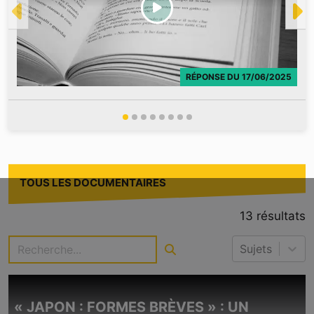
RÉPONSE
DU
17/06/2025
TOUS LES DOCUMENTAIRES
13
résultats
Sujets
« JAPON : FORMES BRÈVES » : UN