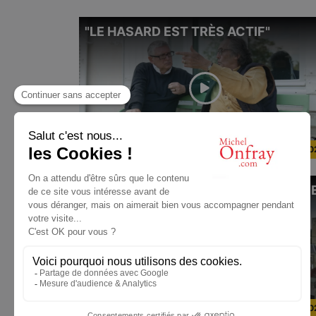
"LE HASARD EST TRÈS ACTIF"
DU
12/08/20
"SUR LES CHEMINS DE MON ENFANC
DU
18/01/20