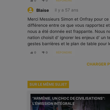
0
0
RÉPONDRE
il y a 57 ans
Blaise
Merci Messieurs Simon et Onfray pour ce 
différence entre ce que vous rapportez et 
nous a été donnée est frappante. Nous n
nation choisit d' ignorer les enjeux d' un
gestes barrières et le plan de table pour l
0
0
RÉPONDRE
CHARGER P
SUR LE MÊME SUJET
"ARMÉNIE, UN CHOC DE CIVILISATIONS":
L'ÉMISSION INTÉGRALE