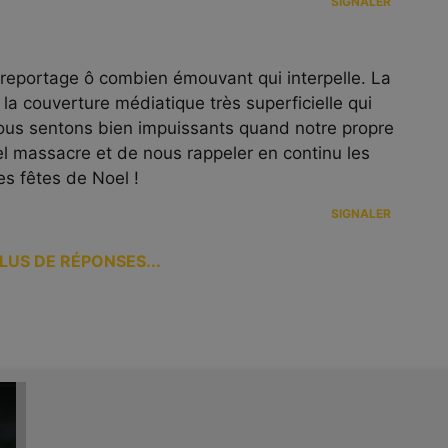
SIGNALER
reportage ô combien émouvant qui interpelle. La
la couverture médiatique très superficielle qui
ous sentons bien impuissants quand notre propre
 tel massacre et de nous rappeler en continu les
es fêtes de Noel !
SIGNALER
LUS DE RÉPONSES...
Vendredi 12 décembre, Michel Onfray,
Stéphane Simon et Alexandre Jonette ont