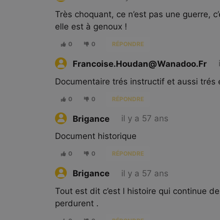
Très choquant, ce n’est pas une guerre, c’
elle est à genoux !
0
0
RÉPONDRE
Francoise.houdan@wanadoo.fr
Documentaire trés instructif et aussi trés
0
0
RÉPONDRE
il y a 57 ans
Brigance
Document historique
0
0
RÉPONDRE
il y a 57 ans
Brigance
Tout est dit c’est l histoire qui continue 
perdurent .