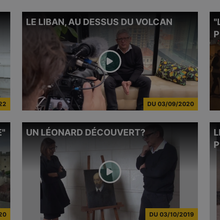
LE LIBAN, AU DESSUS DU VOLCAN
"
Michel Onfray s'est rendu sur le vignoble de la
En f
Coulée de Serrant, en Anjou, pour y
Beyr
P
rencontrer le maître des lieux, Nicolas Joly,
Réal
"pape de la biodynamie".
Jone
Un documentaire exclusif de 36 minutes.
des 
de l
22
DU
03/09/2020
E"
UN LÉONARD DÉCOUVERT?
L
Documentaire de 52 minutes consacré à la
jeunesse de Michel Onfray en
P
Normandie.Réalisation: Stéphane Simon et
Alexandre Jonette
20
DU
03/10/2019