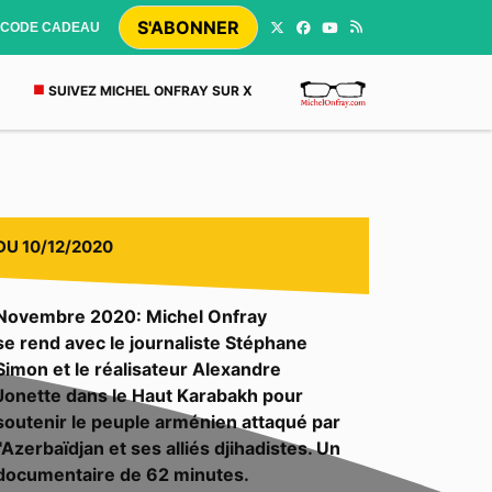
S'ABONNER
CODE CADEAU
SUIVEZ MICHEL ONFRAY SUR X
DU
10/12/2020
Novembre 2020: Michel Onfray
se rend avec le journaliste Stéphane
Simon et le réalisateur Alexandre
Jonette dans le Haut Karabakh pour
soutenir le peuple arménien attaqué par
l'Azerbaïdjan et ses alliés djihadistes. Un
documentaire de 62 minutes.