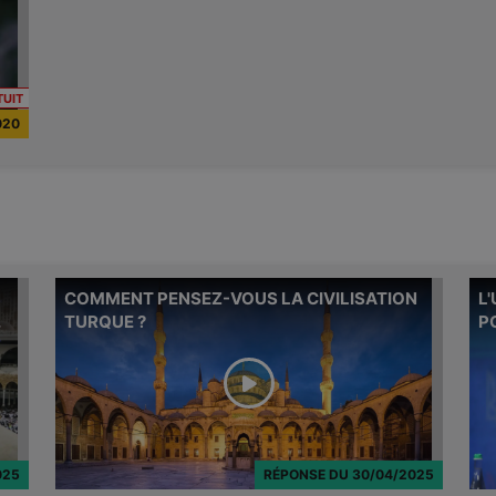
présenté leur documentaire sur le Haut
Karabach. Voici la vidéo intégrale de
l'événement, retransmis en direct sur
Facebook, Twitter et Youtube (durée: 165
CONTENU RÉSERVÉ AUX INSCRITS
minutes).
TUIT
020
COMMENT PENSEZ-VOUS LA CIVILISATION
L
Michel Onfray répond à cette question
Mich
.
TURQUE ?
P
d'abonné.
d'ab
025
RÉPONSE
DU
30/04/2025