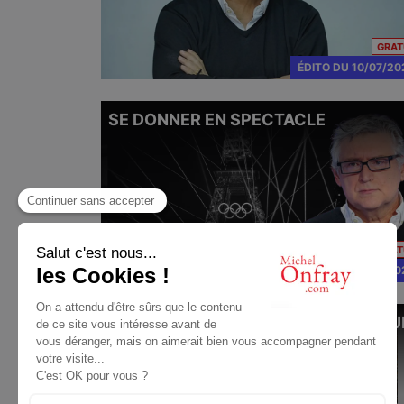
GRAT
ÉDITO
DU
10/07/20
SE DONNER EN SPECTACLE
GRAT
ÉDITO
DU
29/07/20
MICHEL ONFRAY : « JE M’ÉTONNE QU
D’AUCUNS PUISSENT ENCORE
REFUSER DE PARLER ...