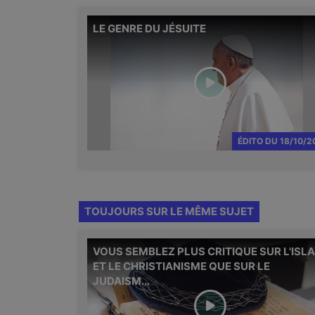
LE GENRE DU JÉSUITE
ÉDITO
DU
18/10/2
TOUJOURS SUR LE MÊME SUJET
VOUS SEMBLEZ PLUS CRITIQUE SUR L'ISL
ET LE CHRISTIANISME QUE SUR LE
JUDAISM...