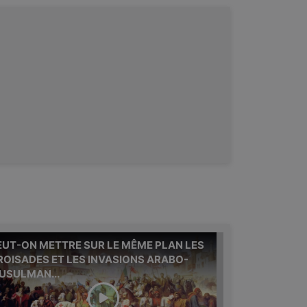
EUT-ON METTRE SUR LE MÊME PLAN LES
QUEL SENS 
el Onfray répond à cette question
Michel Onfray 
ROISADES ET LES INVASIONS ARABO-
COMMENCEME
onné.
d'abonné.
USULMAN...