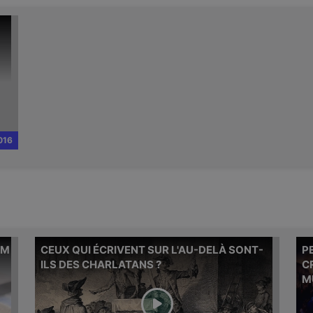
Michel Onfray revient sur la polémique des
manuels scolaires et de la théorie du genre
sur laquelle le pape s'est récemment
exprimée.
016
AM
CEUX QUI ÉCRIVENT SUR L'AU-DELÀ SONT-
P
Michel Onfray répond à cette question
Mich
ILS DES CHARLATANS ?
C
d'abonné.
d'ab
M