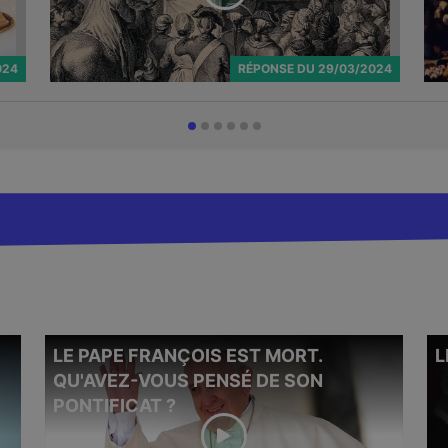
024
RÉPONSE
DU
29/03/2024
LE PAPE FRANÇOIS EST MORT.
L
Le 9 juillet 2025, le ministre chargé de
Aprè
l’Enseignement supérieur Philippe Baptiste a
QU'AVEZ-VOUS PENSÉ DE SON
souv
déclaré que l’islamo-gauchisme
« n’existait
nouv
PONTIFICAT ?
pas »
en tant que tel à l’Université, réaffirmant
ainsi la ligne du CNRS de 2021 selon laquelle