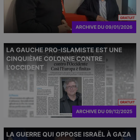
CO
GRATUIT
ARCHIVE
DU
09/01/2026
LA GAUCHE PRO-ISLAMISTE EST UNE
CINQUIÈME COLONNE CONTRE
L'OCCIDENT
CO
GRATUIT
ARCHIVE
DU
09/12/2025
LA GUERRE QUI OPPOSE ISRAËL À GAZA