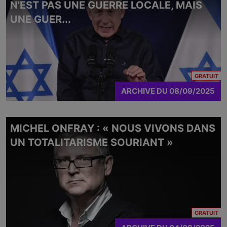
N'EST PAS UNE GUERRE LOCALE, MAIS
UNE GUER...
CO
GRATUIT
ARCHIVE
DU
08/09/2025
MICHEL ONFRAY : « NOUS VIVONS DANS
UN TOTALITARISME SOURIANT »
CO
GRATUIT