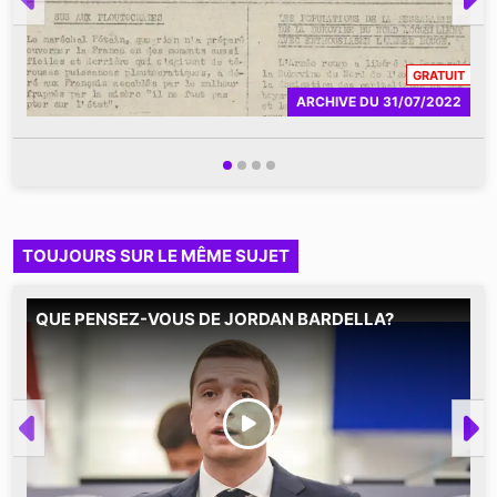
CONT
GRATUIT
ARCHIVE
DU
31/07/2022
TOUJOURS SUR LE MÊME SUJET
QUE PENSEZ-VOUS DE JORDAN BARDELLA?
Q