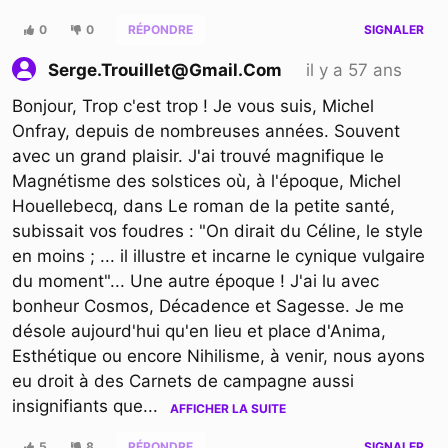
0
0
RÉPONDRE
SIGNALER
il y a 57 ans
Serge.trouillet@gmail.com
Bonjour, Trop c'est trop ! Je vous suis, Michel
Onfray, depuis de nombreuses années. Souvent
avec un grand plaisir. J'ai trouvé magnifique le
Magnétisme des solstices où, à l'époque, Michel
Houellebecq, dans Le roman de la petite santé,
subissait vos foudres : "On dirait du Céline, le style
en moins ; ... il illustre et incarne le cynique vulgaire
du moment"... Une autre époque ! J'ai lu avec
bonheur Cosmos, Décadence et Sagesse. Je me
désole aujourd'hui qu'en lieu et place d'Anima,
Esthétique ou encore Nihilisme, à venir, nous ayons
eu droit à des Carnets de campagne aussi
insignifiants que
...
AFFICHER LA SUITE
5
8
RÉPONDRE
SIGNALER