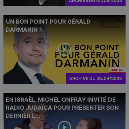
ARCHIVE
DU
04/08/2025
UN BON POINT POUR GÉRALD
DARMANIN !
CO
GRATUIT
ARCHIVE
DU
28/04/2025
EN ISRAËL, MICHEL ONFRAY INVITÉ DE
RADIO JUDAÏCA POUR PRÉSENTER SON
DERNIER L...