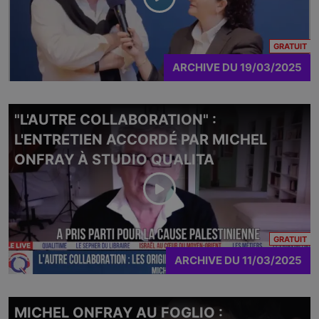
CO
GRATUIT
ARCHIVE
DU
19/03/2025
"L'AUTRE COLLABORATION" :
L'ENTRETIEN ACCORDÉ PAR MICHEL
ONFRAY À STUDIO QUALITA
CO
GRATUIT
ARCHIVE
DU
11/03/2025
MICHEL ONFRAY AU FOGLIO :