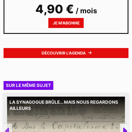
4,90 €
/ mois
JE M'ABONNE
DÉCOUVRIR L'AGENDA
SUR LE MÊME SUJET
LA SYNAGOGUE BRÛLE... MAIS NOUS REGARDONS
M
AILLEURS
d
d
s
r