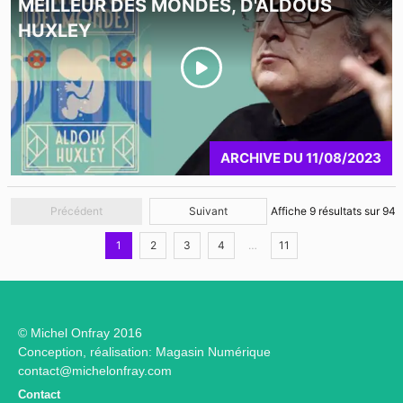
MEILLEUR DES MONDES, D'ALDOUS
HUXLEY
ARCHIVE
DU
11/08/2023
Précédent
Suivant
Affiche
9
résultats sur
94
1
2
3
4
…
11
© Michel Onfray 2016
Conception, réalisation: Magasin Numérique
contact@michelonfray.com
Contact