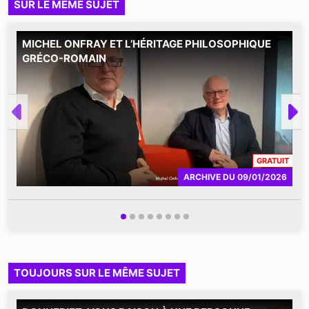
SUR LE MÊME SUJET
MICHEL ONFRAY ET L’HÉRITAGE PHILOSOPHIQUE
P
GRÉCO-ROMAIN
l
O
r
p
CONT
GRATUIT
ARCHIVE
DU
09/01/2026
TOUJOURS SUR LE MÊME SUJET