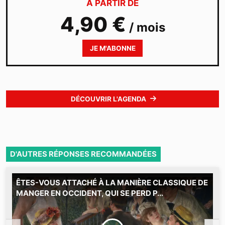
À PARTIR DE
4,90 €
/ mois
JE M'ABONNE
DÉCOUVRIR L'AGENDA
D'AUTRES RÉPONSES RECOMMANDÉES
ÊTES-VOUS ATTACHÉ À LA MANIÈRE CLASSIQUE DE
C
MANGER EN OCCIDENT, QUI SE PERD P...
2
M