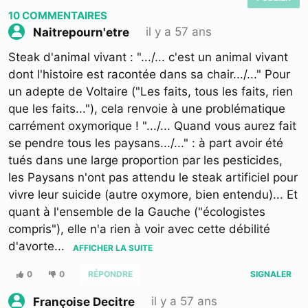
10
COMMENTAIRES
il y a 57 ans
Naitrepourn'etre
Steak d'animal vivant : ".../... c'est un animal vivant
dont l'histoire est racontée dans sa chair.../..." Pour
un adepte de Voltaire ("Les faits, tous les faits, rien
que les faits..."), cela renvoie à une problématique
carrément oxymorique ! ".../... Quand vous aurez fait
se pendre tous les paysans.../..." : à part avoir été
tués dans une large proportion par les pesticides,
les Paysans n'ont pas attendu le steak artificiel pour
vivre leur suicide (autre oxymore, bien entendu)... Et
quant à l'ensemble de la Gauche ("écologistes
compris"), elle n'a rien à voir avec cette débilité
d'avorte
...
AFFICHER LA SUITE
0
0
RÉPONDRE
SIGNALER
il y a 57 ans
Françoise Decitre