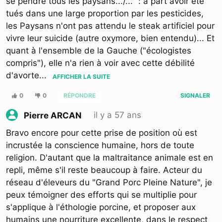
se pendre tous les paysans.../..." : à part avoir été
tués dans une large proportion par les pesticides,
les Paysans n'ont pas attendu le steak artificiel pour
vivre leur suicide (autre oxymore, bien entendu)... Et
quant à l'ensemble de la Gauche ("écologistes
compris"), elle n'a rien à voir avec cette débilité
d'avorte
...
AFFICHER LA SUITE
0
0
RÉPONDRE
SIGNALER
il y a 57 ans
Pierre ARCAN
Bravo encore pour cette prise de position où est
incrustée la conscience humaine, hors de toute
religion. D'autant que la maltraitance animale est en
repli, même s'il reste beaucoup à faire. Acteur du
réseau d'éleveurs du "Grand Porc Pleine Nature", je
peux témoigner des efforts qui se multiplie pour
s'applique à l'éthologie porcine, et proposer aux
humains une nourriture excellente, dans le respect