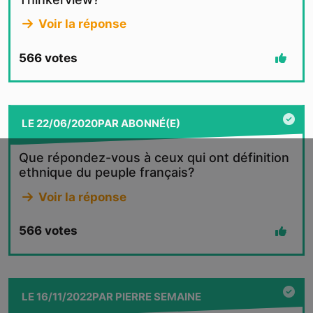
Voir la réponse
566
votes
LE
22/06/2020
PAR
ABONNÉ(E)
Que répondez-vous à ceux qui ont définition
ethnique du peuple français?
Voir la réponse
566
votes
LE
16/11/2022
PAR
PIERRE SEMAINE