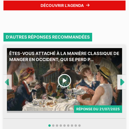
DÉCOUVRIR L'AGENDA
D'AUTRES RÉPONSES RECOMMANDÉES
ÊTES-VOUS ATTACHÉ À LA MANIÈRE CLASSIQUE DE
C
MANGER EN OCCIDENT, QUI SE PERD P...
2
M
RÉPONSE
DU
21/07/2025