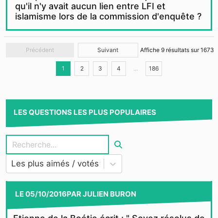
qu'il n'y avait aucun lien entre LFI et
islamisme lors de la commission d'enquête ?
Précédent
Suivant
Affiche
9
résultats sur
1673
1
2
3
4
…
186
LES QUESTIONS LES PLUS POPULAIRES
Les plus aimés / votés
LE
05/10/2016
PAR
JULIEN BURON