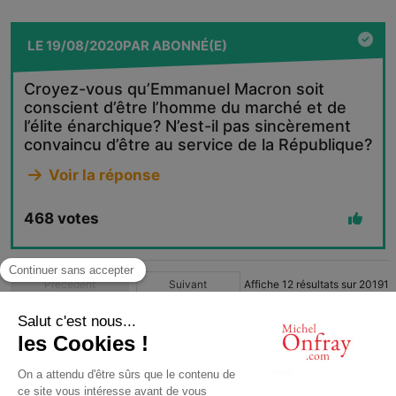
LE
19/08/2020
PAR
ABONNÉ(E)
Croyez-vous qu’Emmanuel Macron soit
conscient d’être l’homme du marché et de
l’élite énarchique? N’est-il pas sincèrement
convaincu d’être au service de la République?
Voir la réponse
468
votes
Précédent
Suivant
Affiche
12
résultats sur
20191
1
2
3
4
…
1683