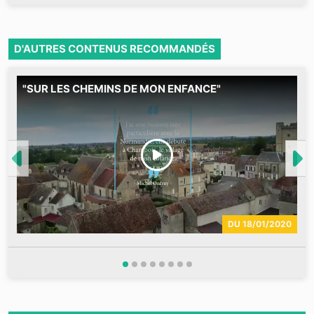
D'AUTRES CONTENUS RECOMMANDÉS
"SUR LES CHEMINS DE MON ENFANCE"
D
j
N
A
DU
18/01/2020