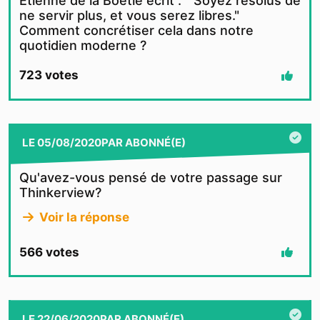
Etienne de la Boétie écrit : " Soyez résolus de
ne servir plus, et vous serez libres."
Comment concrétiser cela dans notre
quotidien moderne ?
723
votes
LE
05/08/2020
PAR
ABONNÉ(E)
Qu'avez-vous pensé de votre passage sur
Thinkerview?
Voir la réponse
566
votes
LE
22/06/2020
PAR
ABONNÉ(E)