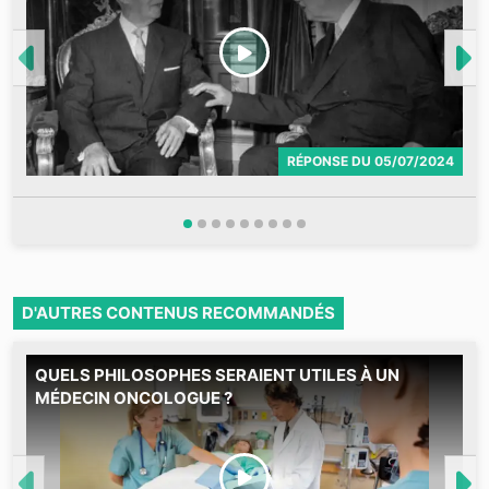
RÉPONSE
DU
05/07/2024
D'AUTRES CONTENUS RECOMMANDÉS
QUELS PHILOSOPHES SERAIENT UTILES À UN
M
MÉDECIN ONCOLOGUE ?