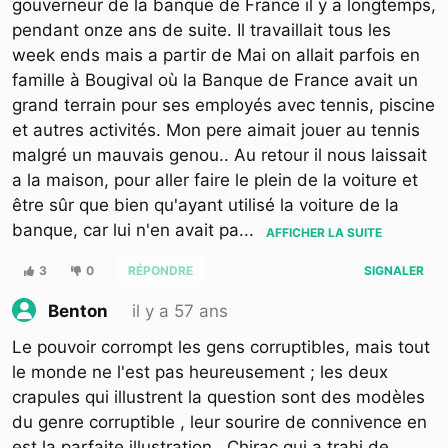
gouverneur de la banque de France il y a longtemps,
pendant onze ans de suite. Il travaillait tous les
week ends mais a partir de Mai on allait parfois en
famille à Bougival où la Banque de France avait un
grand terrain pour ses employés avec tennis, piscine
et autres activités. Mon pere aimait jouer au tennis
malgré un mauvais genou.. Au retour il nous laissait
a la maison, pour aller faire le plein de la voiture et
être sûr que bien qu'ayant utilisé la voiture de la
banque, car lui n'en avait pa
...
AFFICHER LA SUITE
3
0
RÉPONDRE
SIGNALER
il y a 57 ans
Benton
Le pouvoir corrompt les gens corruptibles, mais tout
le monde ne l'est pas heureusement ; les deux
crapules qui illustrent la question sont des modèles
du genre corruptible , leur sourire de connivence en
est la parfaite illustration , Chirac qui a trahi de