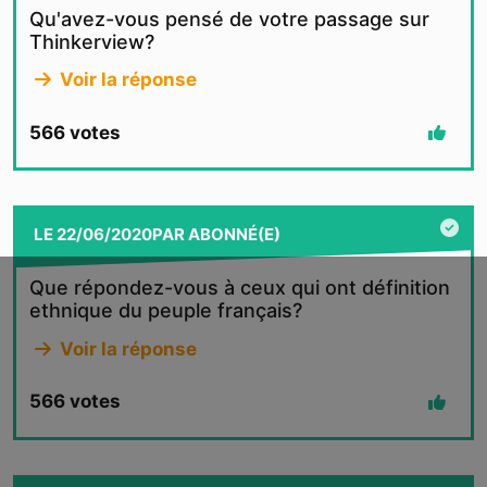
Qu'avez-vous pensé de votre passage sur
Thinkerview?
Voir la réponse
566
votes
LE
22/06/2020
PAR
ABONNÉ(E)
Que répondez-vous à ceux qui ont définition
ethnique du peuple français?
Voir la réponse
566
votes