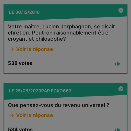
LE
30/12/2016
Votre maître, Lucien Jerphagnon, se disait
chrétien. Peut-on raisonnablement être
croyant et philosophe?
Voir la réponse
538
votes
LE
25/05/2020
PAR
ECKO663
Que pensez-vous du revenu universel ?
Voir la réponse
534
votes