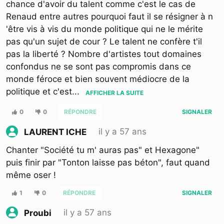
chance d'avoir du talent comme c'est le cas de
Renaud entre autres pourquoi faut il se résigner à n
'être vis à vis du monde politique qui ne le mérite
pas qu'un sujet de cour ? Le talent ne confère t'il
pas la liberté ? Nombre d'artistes tout domaines
confondus ne se sont pas compromis dans ce
monde féroce et bien souvent médiocre de la
politique et c'est
...
AFFICHER LA SUITE
0
0
RÉPONDRE
SIGNALER
il y a 57 ans
LAURENT ICHE
Chanter "Société tu m' auras pas" et Hexagone"
puis finir par "Tonton laisse pas béton", faut quand
même oser !
1
0
RÉPONDRE
SIGNALER
il y a 57 ans
Proubi