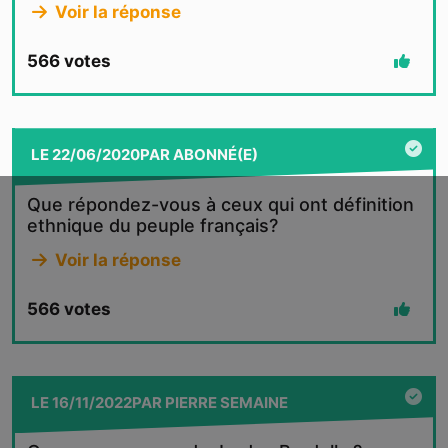
Voir la réponse
566
votes
LE
22/06/2020
PAR
ABONNÉ(E)
Que répondez-vous à ceux qui ont définition
ethnique du peuple français?
Voir la réponse
566
votes
LE
16/11/2022
PAR
PIERRE SEMAINE