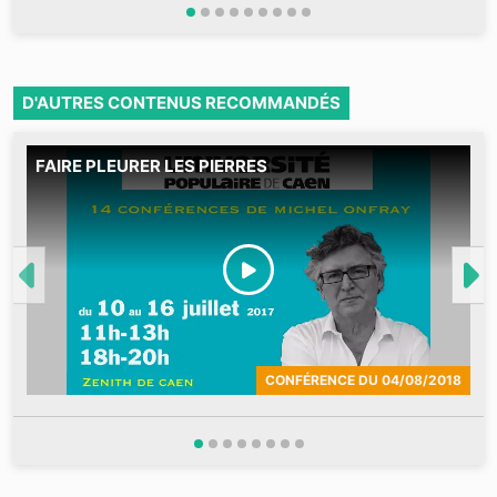
D'AUTRES CONTENUS RECOMMANDÉS
FAIRE PLEURER LES PIERRES
T
d
p
p
CONFÉRENCE
DU
04/08/2018