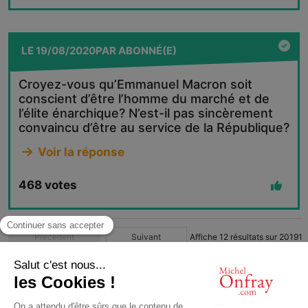
LE
19/08/2020
PAR
ABONNÉ(E)
Croyez-vous qu’Emmanuel Macron soit
conscient d’être l’homme du marché et de
l’élite énarchique? N’est-il pas sincèrement
convaincu d’être au service de la République?
Voir la réponse
468
votes
Précédent
Suivant
Affiche
12
résultats sur
20191
1
2
3
4
…
1683