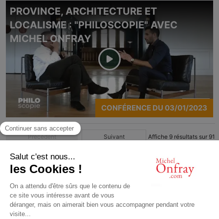
PROVINCE, ARCHITECTURE ET
LOCALISME : "PHILOSCOPIE" AVEC
MICHEL ONFRAY
CONFÉRENCE
DU
03/01/2023
Précédent
Suivant
Affiche
9
résultats sur
91
1
2
3
4
…
11
© Michel Onfray 2016
Conception, réalisation: Magasin Numérique