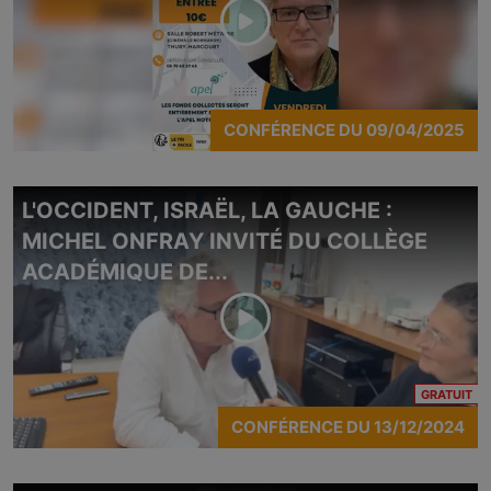
CONFÉRENCE
DU
09/04/2025
L'OCCIDENT, ISRAËL, LA GAUCHE :
MICHEL ONFRAY INVITÉ DU COLLÈGE
ACADÉMIQUE DE...
CO
GRATUIT
CONFÉRENCE
DU
13/12/2024