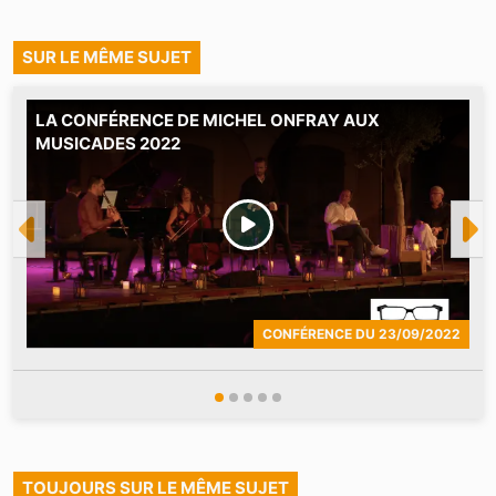
SUR LE MÊME SUJET
LA CONFÉRENCE DE MICHEL ONFRAY AUX
L
MUSICADES 2022
R
S
CONFÉRENCE
DU
23/09/2022
TOUJOURS SUR LE MÊME SUJET