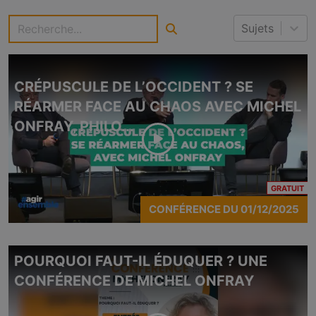
Sujets
CRÉPUSCULE DE L’OCCIDENT ? SE
RÉARMER FACE AU CHAOS AVEC MICHEL
ONFRAY, PHILO...
CO
GRATUIT
CONFÉRENCE
DU
01/12/2025
POURQUOI FAUT-IL ÉDUQUER ? UNE
CONFÉRENCE DE MICHEL ONFRAY