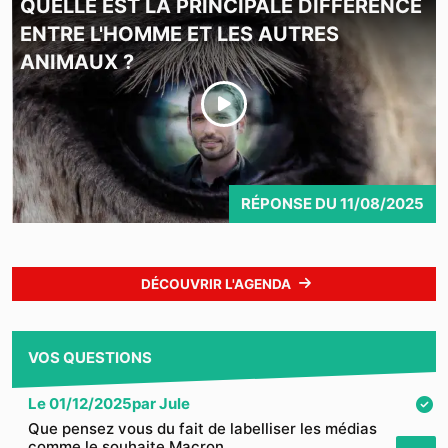
QUELLE EST LA PRINCIPALE DIFFÉRENCE
ENTRE L'HOMME ET LES AUTRES
ANIMAUX ?
RÉPONSE
DU
11/08/2025
DÉCOUVRIR L'AGENDA
VOS QUESTIONS
Le
01/12/2025
par
Jule
Que pensez vous du fait de labelliser les médias
comme le souhaite Macron