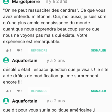
il y a 2 ans
Margotpierre
"On ne peut ressusciter des cendres". Ce que vous
avez entendu m'étonne. Oui, moi aussi, je suis sûre
qu'une plus ample connaissance du monde
quantique nous apprendra beaucoup sur ce que
nous ne voyons pas mais qui existe. Votre
expérience est remarquable.
1
1
RÉPONDRE
SIGNALER
il y a 2 ans
Aquafortain
désolé c était l espace question que je visais ! le site
a de drôles de modification qui me surprennent
encore !!!
1
1
RÉPONDRE
SIGNALER
il y a 2 ans
Aquafortain
que dit pour vous sur la politique américaine ,l