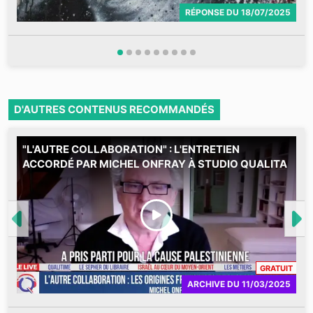
RÉPONSE
DU
18/07/2025
D'AUTRES CONTENUS RECOMMANDÉS
"L'AUTRE COLLABORATION" : L'ENTRETIEN
D
ACCORDÉ PAR MICHEL ONFRAY À STUDIO QUALITA
P
l
s
m
CONT
GRATUIT
ARCHIVE
DU
11/03/2025