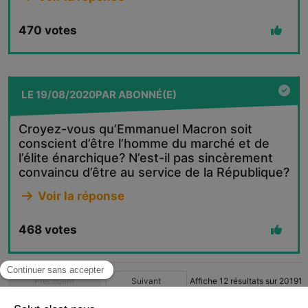
470
votes
LE
19/08/2020
PAR
ABONNÉ(E)
Croyez-vous qu’Emmanuel Macron soit
conscient d’être l’homme du marché et de
l’élite énarchique? N’est-il pas sincèrement
convaincu d’être au service de la République?
Voir la réponse
468
votes
Précédent
Suivant
Affiche
12
résultats sur
20191
1
2
3
4
…
1683