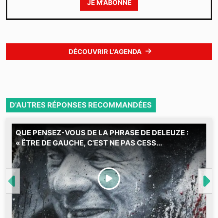
JE M'ABONNE
DÉCOUVRIR L'AGENDA
D'AUTRES RÉPONSES RECOMMANDÉES
QUE PENSEZ-VOUS DE LA PHRASE DE DELEUZE :
C
« ÊTRE DE GAUCHE, C'EST NE PAS CESS...
2