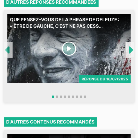
D'AUTRES RÉPONSES RECOMMANDÉES
QUE PENSEZ-VOUS DE LA PHRASE DE DELEUZE :
C
« ÊTRE DE GAUCHE, C'EST NE PAS CESS...
2
RÉPONSE
DU
18/07/2025
D'AUTRES CONTENUS RECOMMANDÉS