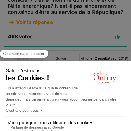
l’élite énarchique? N’est-il pas sincèrement
convaincu d’être au service de la République?
Voir la réponse
468
votes
Précédent
Suivant
Affiche
12
résultats sur
20191
1
2
3
4
…
1683
© Michel Onfray 2016
Conception, réalisation: Magasin Numérique
contact@michelonfray.com
Contact
Partenaires