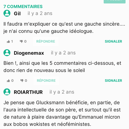
7
COMMENTAIRES
il y a 2 ans
Gil
Il faudra m'expliquer ce qu'est une gauche sincère....
je n'ai connu qu'une gauche idéologue.
1
0
RÉPONDRE
SIGNALER
il y a 2 ans
Diogenemax
Bien !, ainsi que les 5 commentaires ci-dessous, et
donc rien de nouveau sous le soleil
0
0
RÉPONDRE
SIGNALER
il y a 2 ans
ROIARTHUR
Je pense que Glucksmann bénéficie, en partie, de
l'aura intellectuelle de son père, et surtout qu'il est
de nature à plaire davantage qu'Emmanuel micron
aux bobos wokistes et néoféministes.