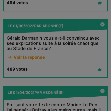
494
votes
LE
01/06/2022
PAR
ABONNÉ(E)
Gérald Darmanin vous a-t-il convaincu avec
ses explications suite à la soirée chaotique
au Stade de France?
Voir la réponse
489
votes
LE
04/04/2021
PAR
ABONNÉ(E)
En lisant votre texte contre Marine Le Pen,
j'ai pensé: «Onfray a les mains pures, mais il