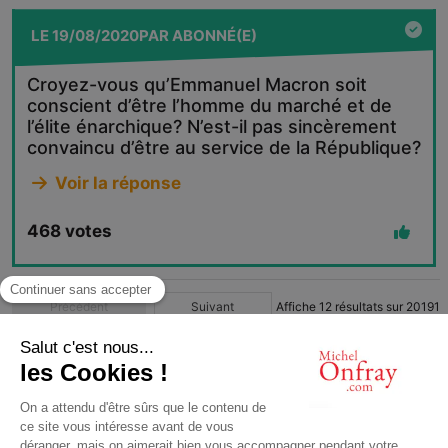
LE
19/08/2020
PAR
ABONNÉ(E)
Croyez-vous qu’Emmanuel Macron soit
conscient d’être l’homme du marché et de
l’élite énarchique? N’est-il pas sincèrement
convaincu d’être au service de la République?
Voir la réponse
468
votes
Précédent
Suivant
Affiche
12
résultats sur
20191
1
2
3
4
…
1683
© Michel Onfray 2016