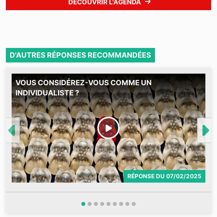
DÉCOUVRIR L'AGENDA
D'AUTRES RÉPONSES RECOMMANDÉES
VOUS CONSIDÉREZ-VOUS COMME UN
M
INDIVIDUALISTE ?
RÉPONSE
DU
07/02/2025