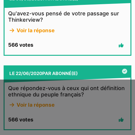
Qu'avez-vous pensé de votre passage sur
Thinkerview?
Voir la réponse
566
votes
LE
22/06/2020
PAR
ABONNÉ(E)
Que répondez-vous à ceux qui ont définition
ethnique du peuple français?
Voir la réponse
566
votes