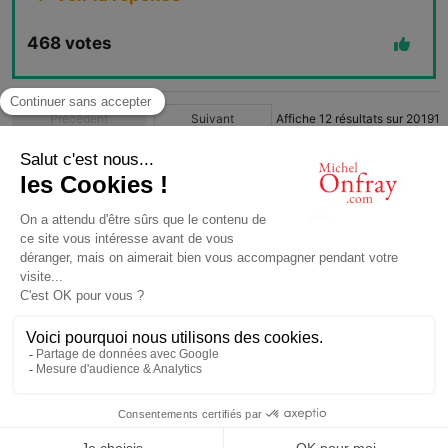
468
votes
Précédent
Suivant
Affiche
12
résultats sur
20191
1
2
3
4
…
1683
© Michel Onfray 2016
Conception, réalisation: Magasin Numérique
contact@michelonfray.com
Contact
Partenaires
Mentions légales
Application mobile