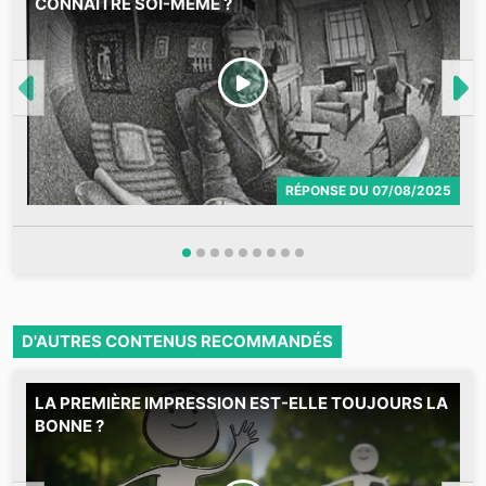
CONNAÎTRE SOI-MÊME ?
RÉPONSE
DU
07/08/2025
D'AUTRES CONTENUS RECOMMANDÉS
LA PREMIÈRE IMPRESSION EST-ELLE TOUJOURS LA
M
BONNE ?