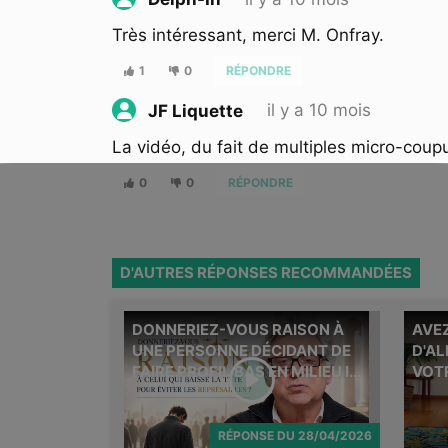
Très intéressant, merci M. Onfray.
1
0
RÉPONDRE
il y a 10 mois
JF Liquette
La vidéo, du fait de multiples micro-coupur
0
0
RÉPONDRE
D'AUTRES RÉPONSES RECOMMANDÉES
DONNERIEZ-VOUS RAISON À
AVEZ
Michel 
UNE PERSONNE DÉCIDANT DE
D'A
questio
FAIRE PROFIL BAS EN MILIEU I...
VOTR
RÉPONSE
DU
28/04/2026