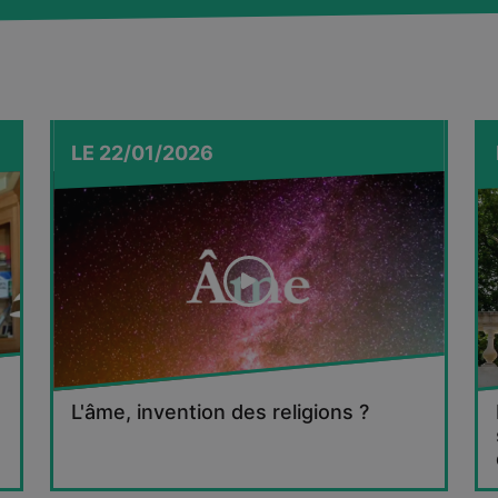
gauchisme
(Plon, 2025), Miche
Onfray concluait sur une tout
autre...
LE
22/01/2026
L'âme, invention des religions ?