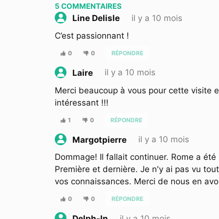
5
COMMENTAIRES
il y a 10 mois
Line Delisle
C’est passionnant !
0
0
RÉPONDRE
il y a 10 mois
Laire
Merci beaucoup à vous pour cette visite et
intéressant !!!
1
0
RÉPONDRE
il y a 10 mois
Margotpierre
Dommage! Il fallait continuer. Rome a été l
Première et dernière. Je n'y ai pas vu tou
vos connaissances. Merci de nous en avoir 
0
0
RÉPONDRE
il y a 10 mois
Delph-In