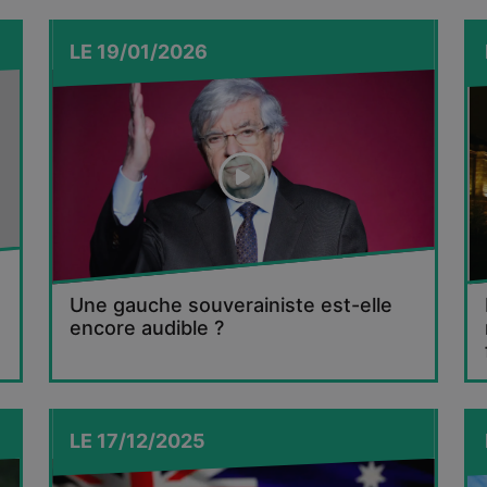
LE
19/01/2026
Une gauche souverainiste est-elle
encore audible ?
LE
17/12/2025