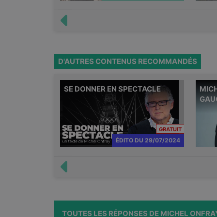
D'AUTRES CONTENUS RECOMMANDÉS
SE DONNER EN SPECTACLE
MICH
Dans ce
GAUC
dimanch
sous le 
JDD : «
CONTENU RÉ
GRATUIT
d'ouver
ÉDITO
DU
29/07/2024
Disneyl
philoso
cérémon
Jeux Ol
sur ce q
notre é
TOUTES LES RÉPONSES DE MICHEL ONFRA