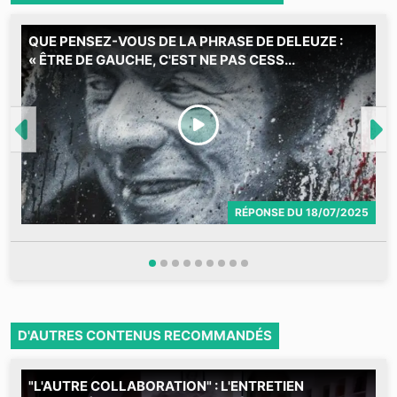
QUE PENSEZ-VOUS DE LA PHRASE DE DELEUZE :
C
« ÊTRE DE GAUCHE, C'EST NE PAS CESS...
2
RÉPONSE
DU
18/07/2025
D'AUTRES CONTENUS RECOMMANDÉS
"L'AUTRE COLLABORATION" : L'ENTRETIEN
D