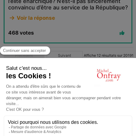
l’élite énarchique? N’est-il pas sincèrement
convaincu d’être au service de la République?
Voir la réponse
468
votes
Précédent
Suivant
Affiche
12
résultats sur
20191
1
2
3
4
…
1683
© Michel Onfray 2016
Conception, réalisation: Magasin Numérique
contact@michelonfray.com
Contact
Partenaires