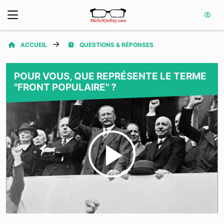
ACCUEIL
QUESTIONS & RÉPONSES
POUR VOUS, QUE REPRÉSENTE LE TERME
"FRONT POPULAIRE" ?
Play
Video