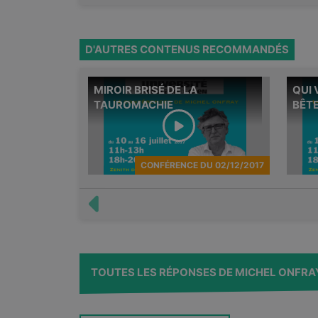
D'AUTRES CONTENUS RECOMMANDÉS
MIROIR BRISÉ DE LA
QUI 
Quatriè
TAUROMACHIE
BÊT
série d
le cadr
philoso
CONFÉRENCE
DU
02/12/2017
TOUTES LES RÉPONSES DE MICHEL ONFRA