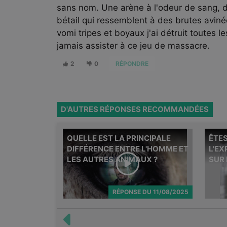
sans nom. Une arène à l'odeur de sang, d
bétail qui ressemblent à des brutes avinée
vomi tripes et boyaux j'ai détruit toutes l
jamais assister à ce jeu de massacre.
2
0
RÉPONDRE
D'AUTRES RÉPONSES RECOMMANDÉES
QUELLE EST LA PRINCIPALE
ÊTE
Michel 
DIFFÉRENCE ENTRE L'HOMME ET
L'E
questio
LES AUTRES ANIMAUX ?
SUR
RÉPONSE
DU
11/08/2025