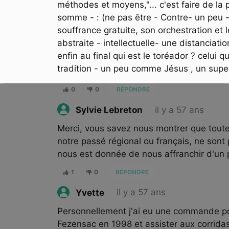
méthodes et moyens,"... c'est faire de l
somme - : (ne pas être - Contre- un peu -
souffrance gratuite, son orchestration et
abstraite - intellectuelle- une distanciati
enfin au final qui est le toréador ? celui q
tradition - un peu comme Jésus , un supe
0
0
RÉPONDRE
il y a 57 ans
Sylvie Lebreton
Merci, vous savez nous montrer que toutes
notre passé régional ou français, ne sont
nous est donnée de nous affranchir d'un p
1
0
RÉPONDRE
il y a 57 ans
Yvette
Personnellement j'ai eu une commande pou
Fezensac en 1998 et assister aux corridas