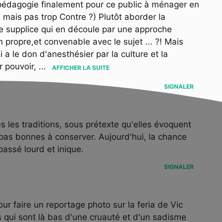
a pédagogie finalement pour ce public à ménager en
 mais pas trop Contre ?) Plutôt aborder la
 le supplice qui en découle par une approche
on propre,et convenable avec le sujet ... ?! Mais
ui a le don d'anesthésier par la culture et la
r pouvoir,
...
AFFICHER LA SUITE
SIGNALER
 les traditions, sous prétexte qu'elles évoquent
 pas bonnes à conserver. Aujourd'hui, la chance
assé lourd et inique.
SIGNALER
r faire un reportage photo sur la feria de Vic
 qui sont là bas d'une cruauté et d'un sadisme