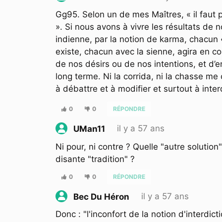
Gg95. Selon un de mes Maîtres, « il faut 
». Si nous avons à vivre les résultats de 
indienne, par la notion de karma, chacun «
existe, chacun avec la sienne, agira en co
de nos désirs ou de nos intentions, et d
long terme. Ni la corrida, ni la chasse me
à débattre et à modifier et surtout à interdi
0
0
RÉPONDRE
il y a 57 ans
UMan11
Ni pour, ni contre ? Quelle "autre solution
disante "tradition" ?
0
0
RÉPONDRE
il y a 57 ans
Bec Du Héron
Donc : "l'inconfort de la notion d'interdic