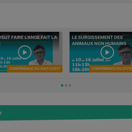
VEUT FAIRE L'ANGE FAIT LA
LE SURGISSEMENT DES
me conférence d'une
Troisième conférence d'une
E
ANIMAUX NON HUMAINS
e quatorze données dans
série de quatorze données da
e de la Semaine de la
le cadre de la Semaine de la
phie au Zénith de Caen.
philosophie au Zénith de Caen.
CONFÉRENCE
DU
04/11/2017
CONFÉRENCE
DU
07/1
Y