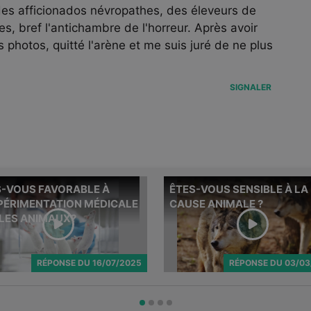
es afficionados névropathes, des éleveurs de
s, bref l'antichambre de l'horreur. Après avoir
es photos, quitté l'arène et me suis juré de ne plus
SIGNALER
S-VOUS FAVORABLE À
ÊTES-VOUS SENSIBLE À LA
Onfray répond à cette
Cette vidéo a été initialement
XPÉRIMENTATION MÉDICALE
CAUSE ANIMALE ?
n d'abonné.
publiée le 26 avril 2021.
 LES ANIMAUX?
RÉPONSE
DU
16/07/2025
RÉPONSE
DU
03/03