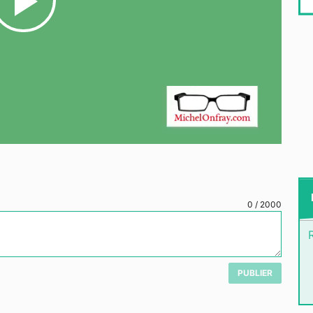
Play
Video
0
/
2000
PUBLIER