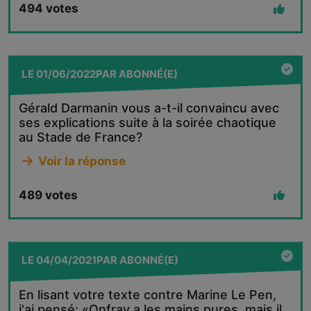
494
votes
LE
01/06/2022
PAR
ABONNÉ(E)
Gérald Darmanin vous a-t-il convaincu avec
ses explications suite à la soirée chaotique
au Stade de France?
Voir la réponse
489
votes
LE
04/04/2021
PAR
ABONNÉ(E)
En lisant votre texte contre Marine Le Pen,
j'ai pensé: «Onfray a les mains pures, mais il