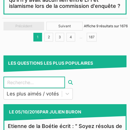
islamisme lors de la commission d'enquête ?
Précédent
Suivant
Affiche
9
résultats sur
1676
1
2
3
4
…
187
LES QUESTIONS LES PLUS POPULAIRES
Les plus aimés / votés
LE
05/10/2016
PAR
JULIEN BURON
Etienne de la Boétie écrit : " Soyez résolus de