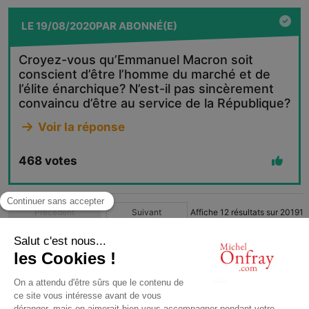
LE
19/08/2020
PAR
ABONNÉ(E)
Croyez-vous qu’Emmanuel Macron soit
conscient d’être l’homme du marché et de
l’élite énarchique? N’est-il pas sincèrement
convaincu d’être au service de la République?
Voir la réponse
468
votes
Précédent
Suivant
Affiche
12
résultats sur
20191
1
2
3
4
…
1683
© Michel Onfray 2016