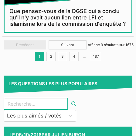
Que pensez-vous de la DGSE qui a conclu
qu'il n'y avait aucun lien entre LFI et
islamisme lors de la commission d'enquête ?
Précédent
Suivant
Affiche
9
résultats sur
1675
1
2
3
4
…
187
LES QUESTIONS LES PLUS POPULAIRES
Les plus aimés / votés
LE
05/10/2016
PAR
JULIEN BURON