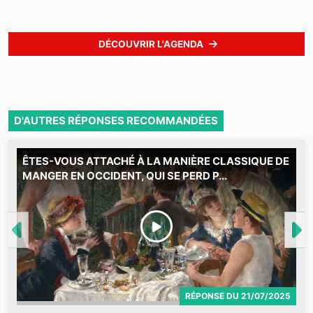
DÉCOUVRIR L'AGENDA
D'AUTRES RÉPONSES RECOMMANDÉES
ÊTES-VOUS ATTACHÉ À LA MANIÈRE CLASSIQUE DE
C
MANGER EN OCCIDENT, QUI SE PERD P...
2
M
RÉPONSE
DU
21/07/2025