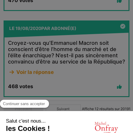
470
votes
LE
19/08/2020
PAR
ABONNÉ(E)
Croyez-vous qu’Emmanuel Macron soit
conscient d’être l’homme du marché et de
l’élite énarchique? N’est-il pas sincèrement
convaincu d’être au service de la République?
Voir la réponse
468
votes
Précédent
Suivant
Affiche
12
résultats sur
20191
1
2
3
4
…
1683