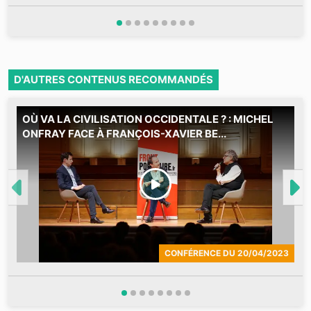
D'AUTRES CONTENUS RECOMMANDÉS
OÙ VA LA CIVILISATION OCCIDENTALE ? : MICHEL
L
ONFRAY FACE À FRANÇOIS-XAVIER BE...
O
G
l
c
CONFÉRENCE
DU
20/04/2023