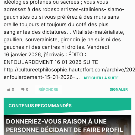
idéologies profanes ou sacrées ; vous vous
adressez à des robespierristes-staliniens-islamo-
gauchistes ou si vous préférez à des murs sans
oreille toujours et toujours du coté des plus
sanglantes des dictatures. . Vitaliste-matérialiste,
gaullien, souverainiste, girondin je ne suis ni des
gauches ni des centres ni droites. Vendredi
16 janvier 2026, j’écrivais : ÉDITO :
ENFOULARDEMENT 16 01 2026 SUITE
http://cultureetphilosophie.hautetfort.com/archive/20
enfoulardement-15-01-2026-
...
AFFICHER LA SUITE
0
0
RÉPONDRE
SIGNALER
CONTENUS RECOMMANDÉS
DONNERIEZ-VOUS RAISON À UNE
PERSONNE DÉCIDANT DE FAIRE PROFIL