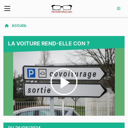
ACCUEIL
LA VOITURE REND-ELLE CON ?
Play
Video
DU
26/08/2024