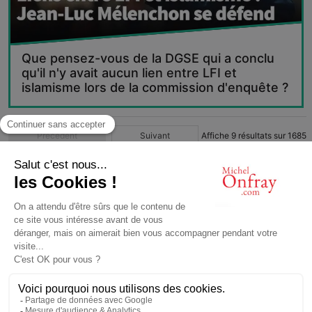
Que pensez-vous de la DGSE qui a conclu
qu'il n'y avait aucun lien entre LFI et
islamisme lors de la commission d'enquête ?
Précédent
Suivant
Affiche
9
résultats sur
1685
1
2
3
4
…
188
© Michel Onfray 2016
Conception, réalisation: Magasin Numérique
contact@michelonfray.com
Contact
Partenaires