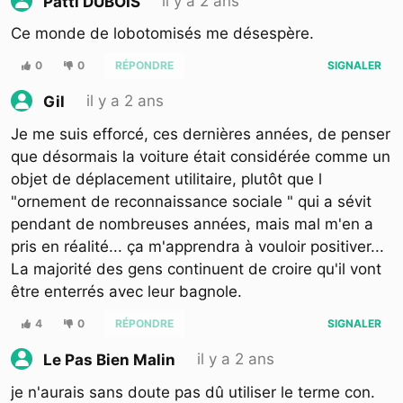
il y a 2 ans
Patti DUBOIS
Ce monde de lobotomisés me désespère.
0
0
RÉPONDRE
SIGNALER
il y a 2 ans
Gil
Je me suis efforcé, ces dernières années, de penser
que désormais la voiture était considérée comme un
objet de déplacement utilitaire, plutôt que l
"ornement de reconnaissance sociale " qui a sévit
pendant de nombreuses années, mais mal m'en a
pris en réalité... ça m'apprendra à vouloir positiver...
La majorité des gens continuent de croire qu'il vont
être enterrés avec leur bagnole.
4
0
RÉPONDRE
SIGNALER
il y a 2 ans
Le Pas Bien Malin
je n'aurais sans doute pas dû utiliser le terme con.