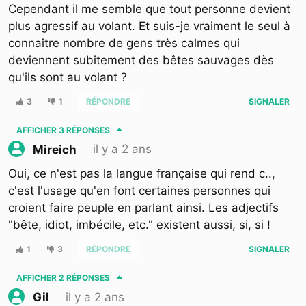
Cependant il me semble que tout personne devient
plus agressif au volant. Et suis-je vraiment le seul à
connaitre nombre de gens très calmes qui
deviennent subitement des bêtes sauvages dès
qu'ils sont au volant ?
3
1
RÉPONDRE
SIGNALER
AFFICHER
3 RÉPONSES
il y a 2 ans
Mireich
Oui, ce n'est pas la langue française qui rend c..,
c'est l'usage qu'en font certaines personnes qui
croient faire peuple en parlant ainsi. Les adjectifs
"bête, idiot, imbécile, etc." existent aussi, si, si !
1
3
RÉPONDRE
SIGNALER
AFFICHER
2 RÉPONSES
il y a 2 ans
Gil