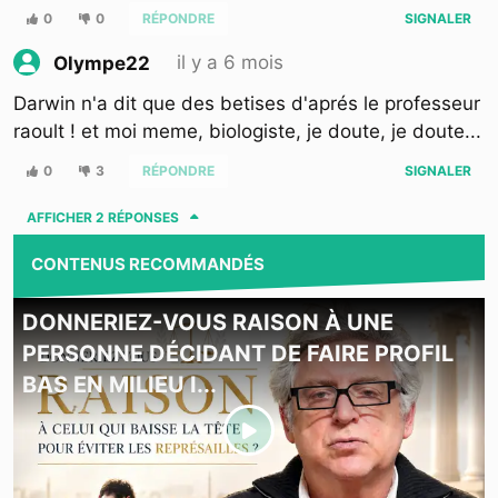
0
0
RÉPONDRE
SIGNALER
il y a 6 mois
Olympe22
Darwin n'a dit que des betises d'aprés le professeur
raoult ! et moi meme, biologiste, je doute, je doute...
0
3
RÉPONDRE
SIGNALER
AFFICHER
2 RÉPONSES
CONTENUS RECOMMANDÉS
DONNERIEZ-VOUS RAISON À UNE
PERSONNE DÉCIDANT DE FAIRE PROFIL
BAS EN MILIEU I...