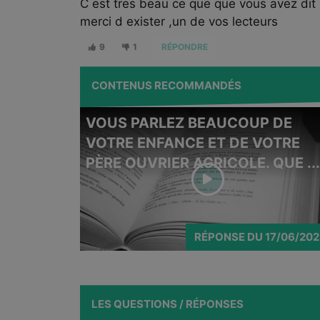
C est tres beau ce que que vous avez dit
merci d exister ,un de vos lecteurs
9
1
RÉPONDRE
CONTENUS RECOMMANDÉS
VOUS PARLEZ BEAUCOUP DE
VOTRE ENFANCE ET DE VOTRE
PÈRE OUVRIER AGRICOLE. QUE ...
RÉPONSE
DU
17/06/20
LES QUESTIONS / RÉPONSES