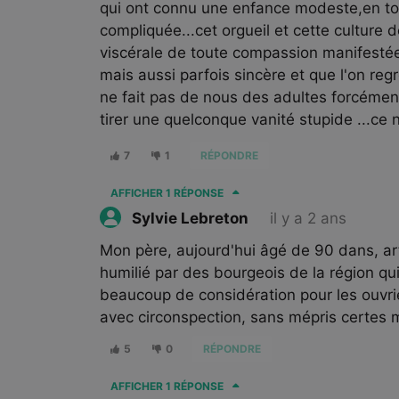
qui ont connu une enfance modeste,en to
compliquée...cet orgueil et cette culture 
viscérale de toute compassion manifestée 
mais aussi parfois sincère et que l'on re
ne fait pas de nous des adultes forcément m
tirer une quelconque vanité stupide ...ce n
7
1
RÉPONDRE
AFFICHER
1 RÉPONSE
il y a 2 ans
Sylvie Lebreton
Mon père, aujourd'hui âgé de 90 dans, art
humilié par des bourgeois de la région qui
beaucoup de considération pour les ouvri
avec circonspection, sans mépris certes 
5
0
RÉPONDRE
AFFICHER
1 RÉPONSE