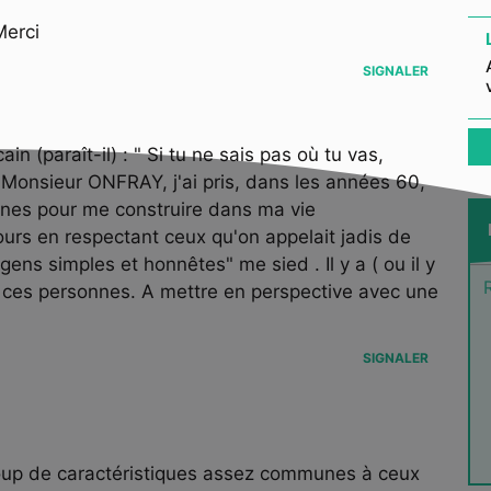
Merci
SIGNALER
 (paraît-il) : " Si tu ne sais pas où tu vas,
 Monsieur ONFRAY, j'ai pris, dans les années 60,
nes pour me construire dans ma vie
jours en respectant ceux qu'on appelait jadis de
ens simples et honnêtes" me sied . Il y a ( ou il y
 ces personnes. A mettre en perspective avec une
SIGNALER
up de caractéristiques assez communes à ceux