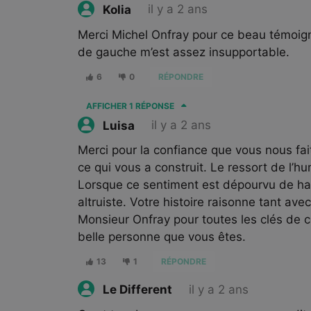
il y a 2 ans
Kolia
Merci Michel Onfray pour ce beau témoign
de gauche m’est assez insupportable.
6
0
RÉPONDRE
AFFICHER
1 RÉPONSE
il y a 2 ans
Luisa
Merci pour la confiance que vous nous fai
ce qui vous a construit. Le ressort de l’hum
Lorsque ce sentiment est dépourvu de hai
altruiste. Votre histoire raisonne tant ave
Monsieur Onfray pour toutes les clés de
belle personne que vous êtes.
13
1
RÉPONDRE
il y a 2 ans
Le Different