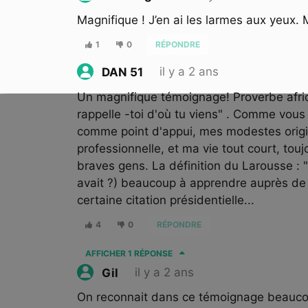
Magnifique ! J’en ai les larmes aux yeux. 
1
0
RÉPONDRE
il y a 2 ans
DAN 51
Un magnifique témoignage! Proverbe africain
rappelle -toi d'où tu viens" . Comme vous
comme point d'appui, mes modestes origi
professionnelle, et ma vie tout court, tou
braves gens. La définition du Larousse : "g
avait ?) beaucoup à apprendre auprès de
certaine citation présidentielle...
4
0
RÉPONDRE
AFFICHER
1 RÉPONSE
il y a 2 ans
Gil
On reconnait dans ce témoignage beauco