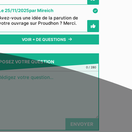
Le
25/11/2025
par
Mireich
Avez-vous une idée de la parution de
votre ouvrage sur Proudhon ? Merci.
VOIR + DE QUESTIONS
POSEZ VOTRE QUESTION
0
/
280
ENVOYER