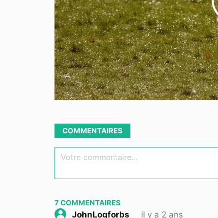
COMMENTAIRES
Votre commentaire...
7
COMMENTAIRES
il y a 2 ans
JohnLogforbs