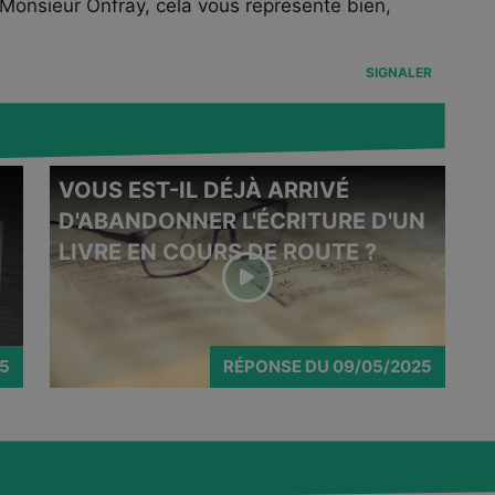
 Monsieur Onfray, cela vous represente bien,
SIGNALER
VOUS EST-IL DÉJÀ ARRIVÉ
Michel Onfray répond à cette question
Mich
d'abonné.
d'ab
D'ABANDONNER L'ÉCRITURE D'UN
LIVRE EN COURS DE ROUTE ?
25
RÉPONSE
DU
09/05/2025