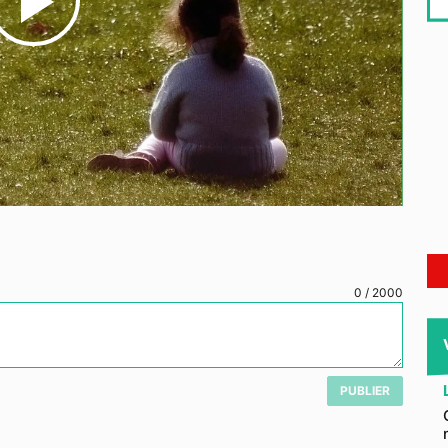
Play
Video
0
/
2000
PUBLIER