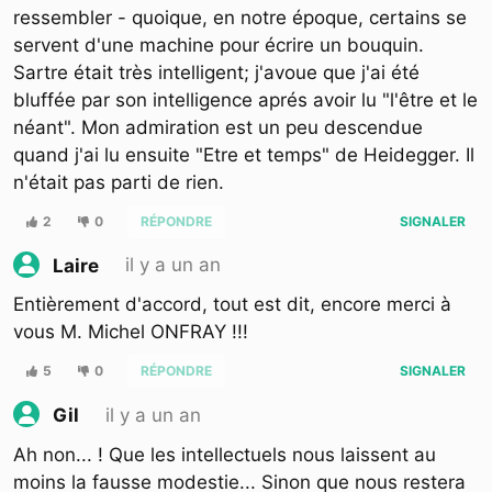
ressembler - quoique, en notre époque, certains se
servent d'une machine pour écrire un bouquin.
Sartre était très intelligent; j'avoue que j'ai été
bluffée par son intelligence aprés avoir lu "l'être et le
néant". Mon admiration est un peu descendue
quand j'ai lu ensuite "Etre et temps" de Heidegger. Il
n'était pas parti de rien.
2
0
RÉPONDRE
SIGNALER
il y a un an
Laire
Entièrement d'accord, tout est dit, encore merci à
vous M. Michel ONFRAY !!!
5
0
RÉPONDRE
SIGNALER
il y a un an
Gil
Ah non... ! Que les intellectuels nous laissent au
moins la fausse modestie... Sinon que nous restera