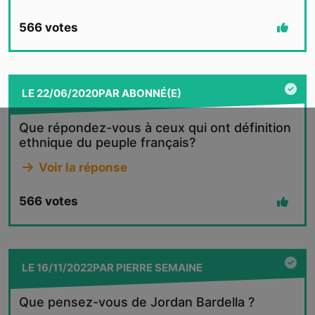
566
votes
LE
22/06/2020
PAR
ABONNÉ(E)
Que répondez-vous à ceux qui ont définition
ethnique du peuple français?
Voir la réponse
566
votes
LE
16/11/2022
PAR
PIERRE SEMAINE
Que pensez-vous de Jordan Bardella ?