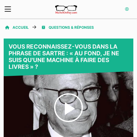
ACCUEIL
QUESTIONS & RÉPONSES
VOUS RECONNAISSEZ-VOUS DANS LA
PHRASE DE SARTRE : « AU FOND, JE NE
SUIS QU'UNE MACHINE À FAIRE DES
LIVRES » ?
Play