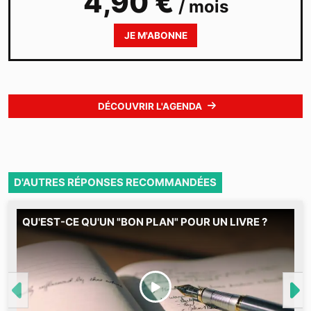
4,90 €
/ mois
JE M'ABONNE
DÉCOUVRIR L'AGENDA
D'AUTRES RÉPONSES RECOMMANDÉES
QU'EST-CE QU'UN "BON PLAN" POUR UN LIVRE ?
M