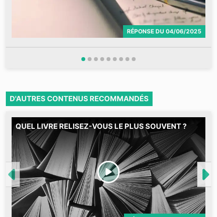
RÉPONSE
DU
04/06/2025
D'AUTRES CONTENUS RECOMMANDÉS
QUEL LIVRE RELISEZ-VOUS LE PLUS SOUVENT ?
M