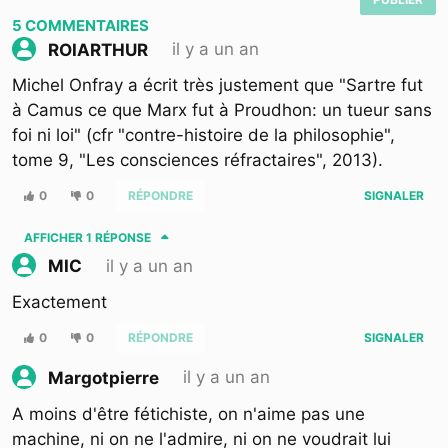
5
COMMENTAIRES
il y a un an
ROIARTHUR
Michel Onfray a écrit très justement que "Sartre fut
à Camus ce que Marx fut à Proudhon: un tueur sans
foi ni loi" (cfr "contre-histoire de la philosophie",
tome 9, "Les consciences réfractaires", 2013).
0
0
RÉPONDRE
SIGNALER
AFFICHER
1 RÉPONSE
il y a un an
MIC
Exactement
0
0
RÉPONDRE
SIGNALER
il y a un an
Margotpierre
A moins d'être fétichiste, on n'aime pas une
machine, ni on ne l'admire, ni on ne voudrait lui