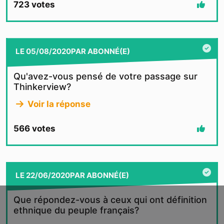
723
votes
LE
05/08/2020
PAR
ABONNÉ(E)
Qu'avez-vous pensé de votre passage sur
Thinkerview?
Voir la réponse
566
votes
LE
22/06/2020
PAR
ABONNÉ(E)
Que répondez-vous à ceux qui ont définition
ethnique du peuple français?