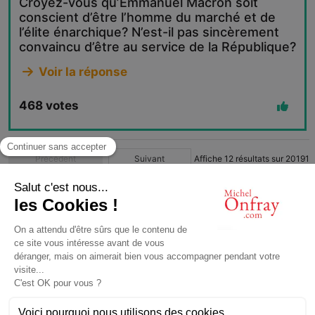
Croyez-vous qu’Emmanuel Macron soit
conscient d’être l’homme du marché et de
l’élite énarchique? N’est-il pas sincèrement
convaincu d’être au service de la République?
Voir la réponse
468
votes
Précédent
Suivant
Affiche
12
résultats sur
20191
1
2
3
4
…
1683
© Michel Onfray 2016
Conception, réalisation: Magasin Numérique
contact@michelonfray.com
Contact