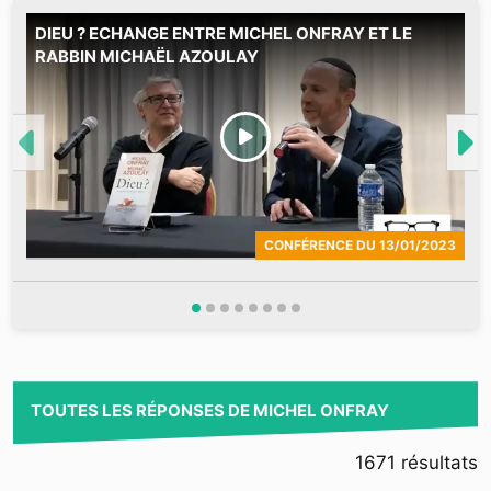
DIEU ? ECHANGE ENTRE MICHEL ONFRAY ET LE
E
RABBIN MICHAËL AZOULAY
s
CONFÉRENCE
DU
13/01/2023
TOUTES LES RÉPONSES DE MICHEL ONFRAY
1671
résultats