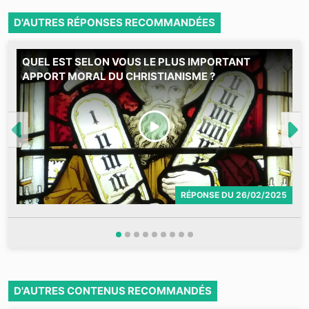
D'AUTRES RÉPONSES RECOMMANDÉES
QUEL EST SELON VOUS LE PLUS IMPORTANT
M
APPORT MORAL DU CHRISTIANISME ?
RÉPONSE
DU
26/02/2025
D'AUTRES CONTENUS RECOMMANDÉS