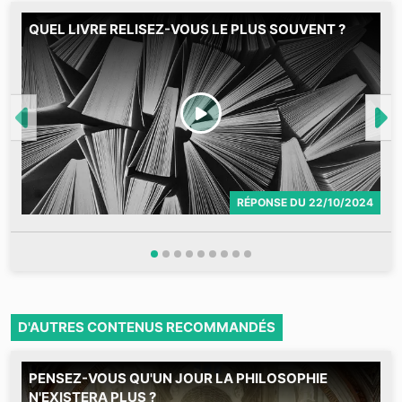
QUEL LIVRE RELISEZ-VOUS LE PLUS SOUVENT ?
M
RÉPONSE
DU
22/10/2024
D'AUTRES CONTENUS RECOMMANDÉS
PENSEZ-VOUS QU'UN JOUR LA PHILOSOPHIE
M
N'EXISTERA PLUS ?