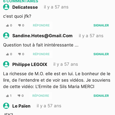
6
COMMENTAIRES
il y a 57 ans
Delicatesse
c'est quoi jfk?
0
0
RÉPONDRE
SIGNALER
il y a 57 ans
Sandine.hotes@gmail.com
Question tout à fait inintéressante ...
0
0
RÉPONDRE
SIGNALER
il y a 57 ans
Philippe LEGOIX
La richesse de M.O. elle est en lui. Le bonheur de le
lire, de l'entendre et de voir ses vidéos. Je souviens
de cette vidéo: L'Ermite de Sils Maria MERCI
1
0
RÉPONDRE
SIGNALER
il y a 57 ans
Le Païen