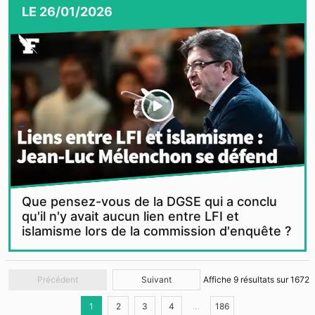
LE
26/01/2026
Que pensez-vous de la DGSE qui a conclu
qu'il n'y avait aucun lien entre LFI et
islamisme lors de la commission d'enquête ?
Précédent
Suivant
Affiche
9
résultats sur
1672
1
2
3
4
…
186