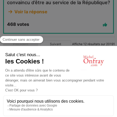
convaincu d’être au service de la République?
Voir la réponse
468
votes
Précédent
Suivant
Affiche
12
résultats sur
20191
1
2
3
4
…
1683
© Michel Onfray 2016
Conception, réalisation: Magasin Numérique
contact@michelonfray.com
Contact
Partenaires
Mentions légales