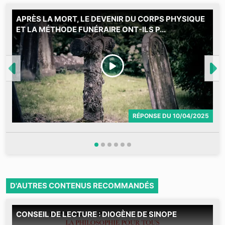
APRÈS LA MORT, LE DEVENIR DU CORPS PHYSIQUE
M
ET LA MÉTHODE FUNÉRAIRE ONT-ILS P...
RÉPONSE
DU
10/04/2025
D'AUTRES CONTENUS RECOMMANDÉS
CONSEIL DE LECTURE : DIOGÈNE DE SINOPE
L