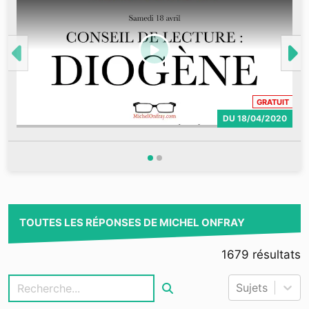
S
h
CONT
GRATUIT
DU
18/04/2020
TOUTES LES RÉPONSES DE MICHEL ONFRAY
1679
résultats
Sujets