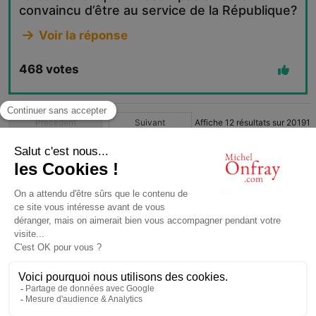
convaincu d’être au service de la République?
Voir la réponse
468
votes
Précédent
Suivant
Affiche
12
résultats sur
20191
1
2
3
4
…
1683
© Michel Onfray 2016
Conception, réalisation: Magasin Numérique
contact@michelonfray.com
Contact
Partenaires
Mentions légales