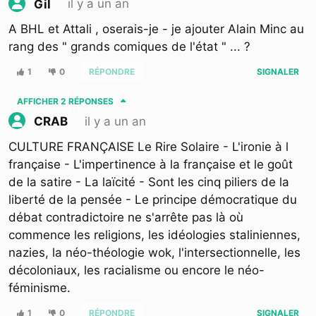
il y a un an
Gil
A BHL et Attali , oserais-je - je ajouter Alain Minc au
rang des " grands comiques de l'état " ... ?
1
0
RÉPONDRE
SIGNALER
AFFICHER
2 RÉPONSES
il y a un an
CRAB
CULTURE FRANÇAISE Le Rire Solaire - L'ironie à l
française - L'impertinence à la française et le goût
de la satire - La laïcité - Sont les cinq piliers de la
liberté de la pensée - Le principe démocratique du
débat contradictoire ne s'arrête pas là où
commence les religions, les idéologies staliniennes,
nazies, la néo-théologie wok, l'intersectionnelle, les
décoloniaux, les racialisme ou encore le néo-
féminisme.
1
0
RÉPONDRE
SIGNALER