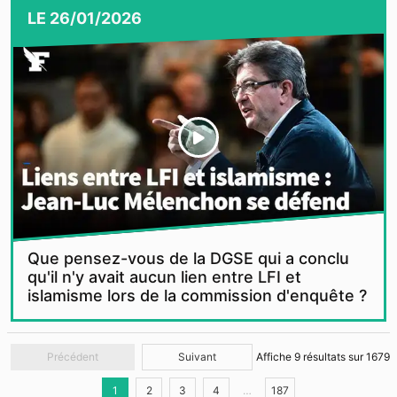
LE
26/01/2026
Que pensez-vous de la DGSE qui a conclu
qu'il n'y avait aucun lien entre LFI et
islamisme lors de la commission d'enquête ?
Précédent
Suivant
Affiche
9
résultats sur
1679
1
2
3
4
…
187