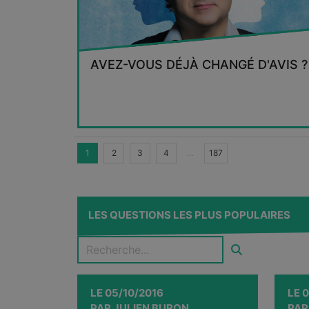
AVEZ-VOUS DÉJÀ CHANGÉ D'AVIS ?
1
2
3
4
…
187
LES QUESTIONS LES PLUS POPULAIRES
LE
05/10/2016
LE
0
PAR
JULIEN BURON
PA