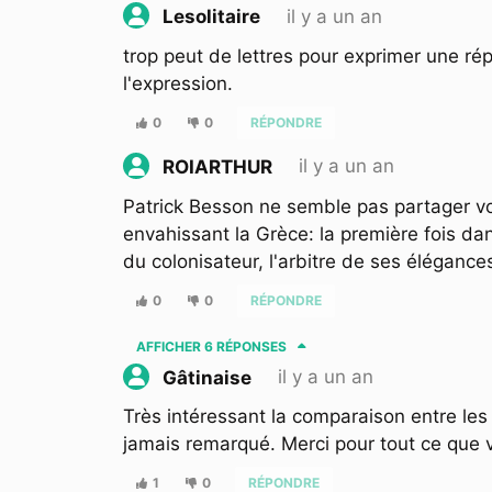
il y a un an
Lesolitaire
trop peut de lettres pour exprimer une rép
l'expression.
0
0
RÉPONDRE
il y a un an
ROIARTHUR
Patrick Besson ne semble pas partager vot
envahissant la Grèce: la première fois dan
du colonisateur, l'arbitre de ses élégances
0
0
RÉPONDRE
AFFICHER
6 RÉPONSES
il y a un an
Gâtinaise
Très intéressant la comparaison entre les
jamais remarqué. Merci pour tout ce que 
1
0
RÉPONDRE