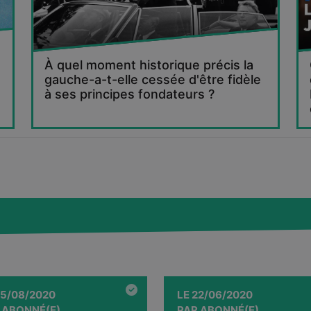
À quel moment historique précis la
gauche-a-t-elle cessée d'être fidèle
à ses principes fondateurs ?
5/08/2020
LE
22/06/2020
R
ABONNÉ(E)
PAR
ABONNÉ(E)