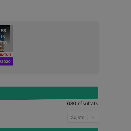
LES
Michel Onfray a répondu aux
 UN
questions de Delo, l'un des
IO...
principaux quotidiens slovènes.
CONTENU RÉSERVÉ AUX INSCRITS
RATUIT
/2020
1680
résultats
Sujets