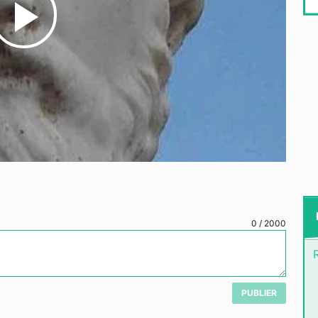
Play
Video
0
/
2000
PUBLIER