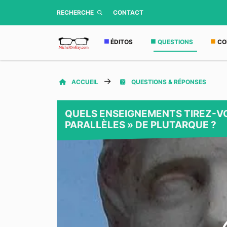
RECHERCHE
CONTACT
ÉDITOS
QUESTIONS
CO
ACCUEIL
QUESTIONS & RÉPONSES
QUELS ENSEIGNEMENTS TIREZ-VO
PARALLÈLES » DE PLUTARQUE ?