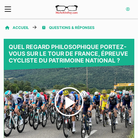
ACCUEIL
QUESTIONS & RÉPONSES
QUEL REGARD PHILOSOPHIQUE PORTEZ-
VOUS SUR LE TOUR DE FRANCE, ÉPREUVE
CYCLISTE DU PATRIMOINE NATIONAL ?
Play