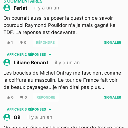
5
COMMENTAIRES
il y a un an
Ferlat
On pourrait aussi se poser la question de savoir
pourquoi Raymond Poulidor n'a ja mais gagné ke
TDF. La réponse est décevante.
1
0
RÉPONDRE
SIGNALER
AFFICHER
2 RÉPONSES
il y a un an
Liliane Benard
Les boucles de Michel Onfray me fascinent comme
la coiffure au masculin. Le tour de France fait voir
de beaux paysages...je n'en dirai pas plus...
0
0
RÉPONDRE
SIGNALER
AFFICHER
3 RÉPONSES
il y a un an
Gil
On ne peut évoquer l'histoire du Tour de france sans