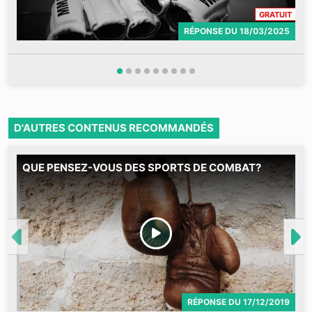
CONT
GRATUIT
RÉPONSE
DU
18/03/2025
D'AUTRES CONTENUS RECOMMANDÉS
QUE PENSEZ-VOUS DES SPORTS DE COMBAT?
M
RÉPONSE
DU
17/12/2019