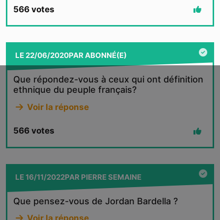
566
votes
LE
22/06/2020
PAR
ABONNÉ(E)
Que répondez-vous à ceux qui ont définition
ethnique du peuple français?
Voir la réponse
566
votes
LE
16/11/2022
PAR
PIERRE SEMAINE
Que pensez-vous de Jordan Bardella ?
Voir la réponse