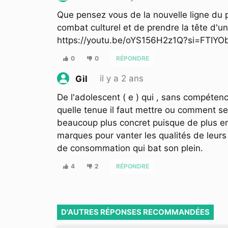
Que pensez vous de la nouvelle ligne du 
combat culturel et de prendre la tête d'un
https://youtu.be/oYS156H2z1Q?si=FTIY
0
0
RÉPONDRE
il y a 2 ans
Gil
De l'adolescent ( e ) qui , sans compétenc
quelle tenue il faut mettre ou comment se
beaucoup plus concret puisque de plus en 
marques pour vanter les qualités de leurs
de consommation qui bat son plein.
4
2
RÉPONDRE
D'AUTRES RÉPONSES RECOMMANDÉES