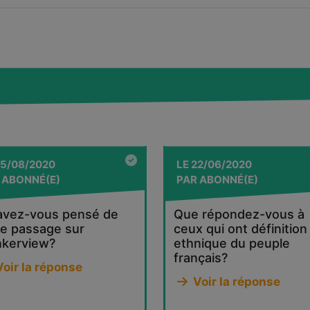
5/08/2020
LE
22/06/2020
R
ABONNÉ(E)
PAR
ABONNÉ(E)
avez-vous pensé de
Que répondez-vous à
re passage sur
ceux qui ont définition
nkerview?
ethnique du peuple
français?
oir la réponse
Voir la réponse