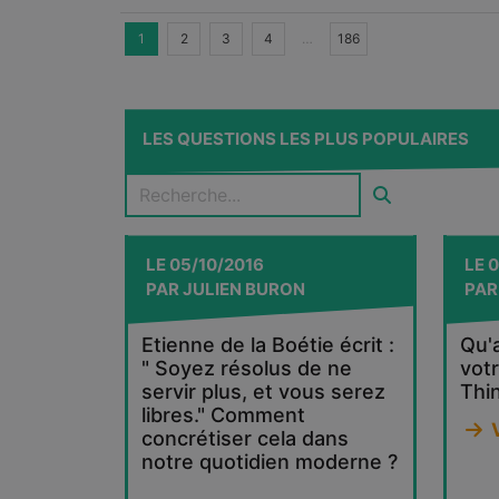
1
2
3
4
…
186
LES QUESTIONS LES PLUS POPULAIRES
LE
05/10/2016
LE
0
PAR
JULIEN BURON
PA
Etienne de la Boétie écrit :
Qu'
" Soyez résolus de ne
vot
servir plus, et vous serez
Thi
libres." Comment
V
concrétiser cela dans
notre quotidien moderne ?