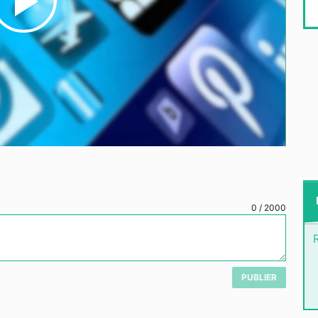
Play
Video
0
/
2000
PUBLIER