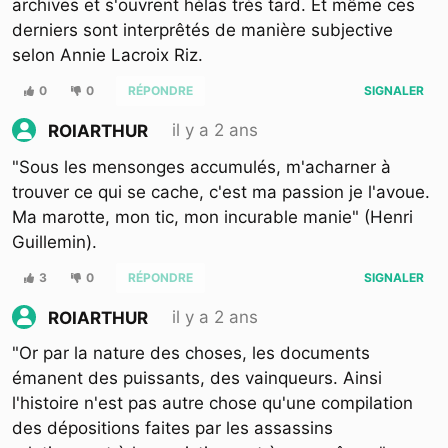
archives et s'ouvrent hélas très tard. Et même ces
derniers sont interprêtés de manière subjective
selon Annie Lacroix Riz.
0
0
RÉPONDRE
SIGNALER
il y a 2 ans
ROIARTHUR
"Sous les mensonges accumulés, m'acharner à
trouver ce qui se cache, c'est ma passion je l'avoue.
Ma marotte, mon tic, mon incurable manie" (Henri
Guillemin).
3
0
RÉPONDRE
SIGNALER
il y a 2 ans
ROIARTHUR
"Or par la nature des choses, les documents
émanent des puissants, des vainqueurs. Ainsi
l'histoire n'est pas autre chose qu'une compilation
des dépositions faites par les assassins