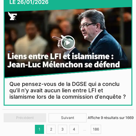
LE
26/01/2026
Que pensez-vous de la DGSE qui a conclu
qu'il n'y avait aucun lien entre LFI et
islamisme lors de la commission d'enquête ?
Précédent
Suivant
Affiche
9
résultats sur
1669
1
2
3
4
…
186