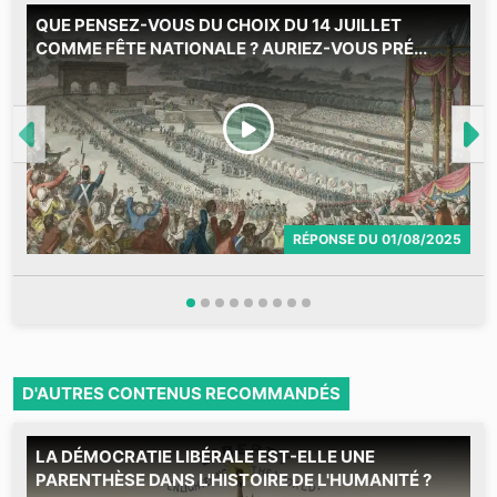
QUE PENSEZ-VOUS DU CHOIX DU 14 JUILLET
M
COMME FÊTE NATIONALE ? AURIEZ-VOUS PRÉ...
RÉPONSE
DU
01/08/2025
D'AUTRES CONTENUS RECOMMANDÉS
LA DÉMOCRATIE LIBÉRALE EST-ELLE UNE
M
PARENTHÈSE DANS L'HISTOIRE DE L'HUMANITÉ ?