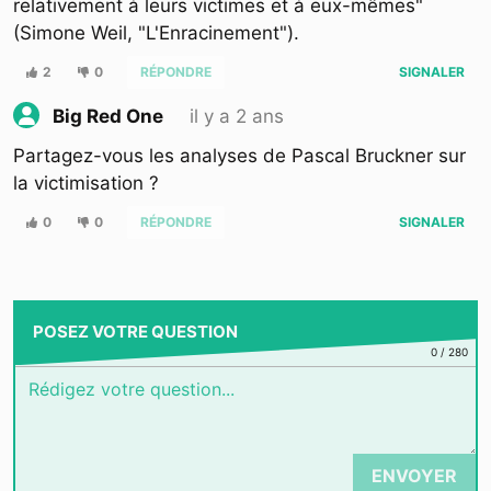
relativement à leurs victimes et à eux-mêmes"
(Simone Weil, "L'Enracinement").
2
0
RÉPONDRE
SIGNALER
il y a 2 ans
Big Red One
Partagez-vous les analyses de Pascal Bruckner sur
la victimisation ?
0
0
RÉPONDRE
SIGNALER
POSEZ VOTRE QUESTION
0
/
280
ENVOYER