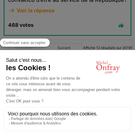
Voir la réponse
468
votes
Précédent
Suivant
Affiche
12
résultats sur
20191
1
2
3
4
…
1683
© Michel Onfray 2016
Conception, réalisation: Magasin Numérique
contact@michelonfray.com
Contact
Partenaires
Mentions légales