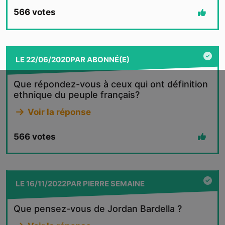
566
votes
LE
22/06/2020
PAR
ABONNÉ(E)
Que répondez-vous à ceux qui ont définition
ethnique du peuple français?
Voir la réponse
566
votes
LE
16/11/2022
PAR
PIERRE SEMAINE
Que pensez-vous de Jordan Bardella ?