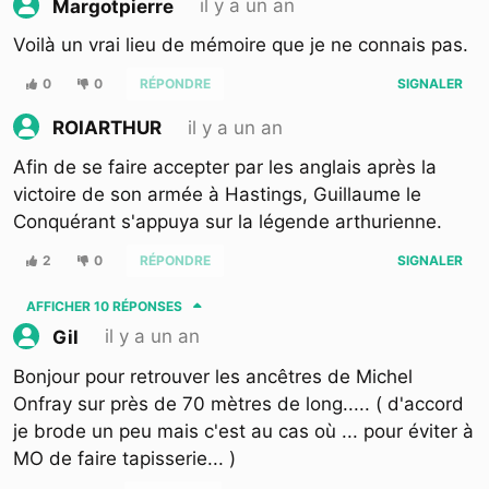
il y a un an
Margotpierre
Voilà un vrai lieu de mémoire que je ne connais pas.
0
0
RÉPONDRE
SIGNALER
il y a un an
ROIARTHUR
Afin de se faire accepter par les anglais après la
victoire de son armée à Hastings, Guillaume le
Conquérant s'appuya sur la légende arthurienne.
2
0
RÉPONDRE
SIGNALER
AFFICHER
10 RÉPONSES
il y a un an
Gil
Bonjour pour retrouver les ancêtres de Michel
Onfray sur près de 70 mètres de long..... ( d'accord
je brode un peu mais c'est au cas où ... pour éviter à
MO de faire tapisserie... )