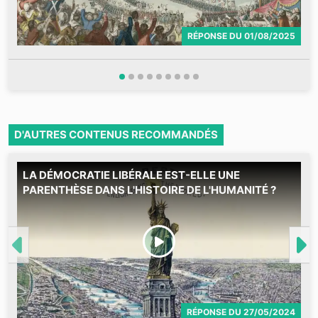
RÉPONSE
DU
01/08/2025
D'AUTRES CONTENUS RECOMMANDÉS
LA DÉMOCRATIE LIBÉRALE EST-ELLE UNE
M
PARENTHÈSE DANS L'HISTOIRE DE L'HUMANITÉ ?
RÉPONSE
DU
27/05/2024