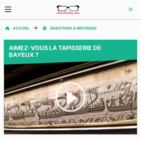
ACCUEIL
QUESTIONS & RÉPONSES
AIMEZ-VOUS LA TAPISSERIE DE
BAYEUX ?
Play
Video