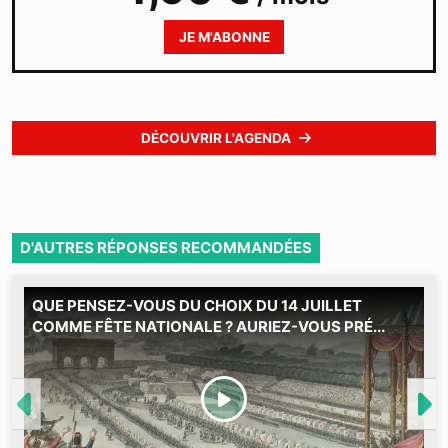
JE M'ABONNE
DÉCOUVRIR L'AGENDA
D'AUTRES RÉPONSES RECOMMANDÉES
QUE PENSEZ-VOUS DU CHOIX DU 14 JUILLET
M
COMME FÊTE NATIONALE ? AURIEZ-VOUS PRÉ...