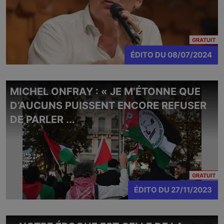
CO
GRATUIT
ÉDITO
DU
08/07/2024
MICHEL ONFRAY : « JE M’ÉTONNE QUE
D’AUCUNS PUISSENT ENCORE REFUSER
DE PARLER ...
CO
GRATUIT
ÉDITO
DU
27/11/2023