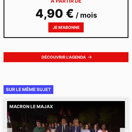
À PARTIR DE
4,90 €
/ mois
JE M'ABONNE
DÉCOUVRIR L'AGENDA
SUR LE MÊME SUJET
MACRON LE MAJAX
M
l