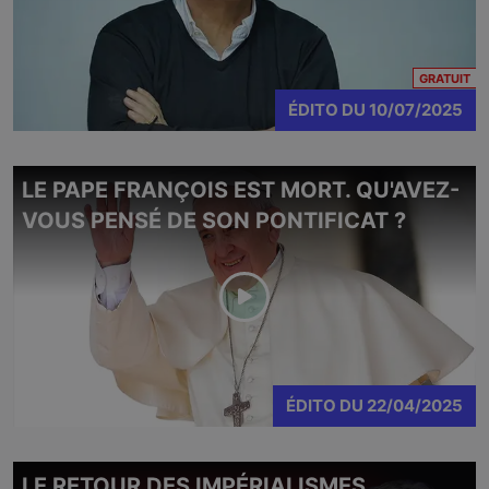
CO
GRATUIT
ÉDITO
DU
10/07/2025
LE PAPE FRANÇOIS EST MORT. QU'AVEZ-
VOUS PENSÉ DE SON PONTIFICAT ?
ÉDITO
DU
22/04/2025
LE RETOUR DES IMPÉRIALISMES