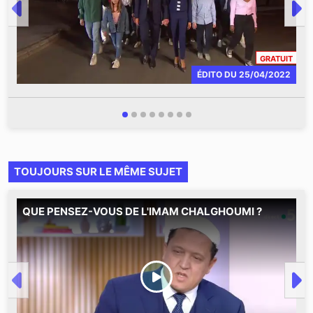
CONT
GRATUIT
ÉDITO
DU
25/04/2022
TOUJOURS SUR LE MÊME SUJET
QUE PENSEZ-VOUS DE L'IMAM CHALGHOUMI ?
M