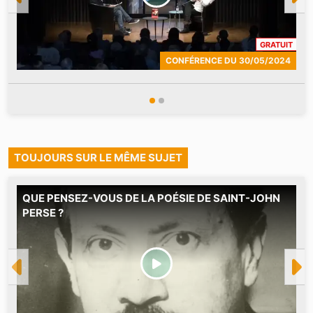
CONT
GRATUIT
CONFÉRENCE
DU
30/05/2024
TOUJOURS SUR LE MÊME SUJET
QUE PENSEZ-VOUS DE LA POÉSIE DE SAINT-JOHN
M
PERSE ?