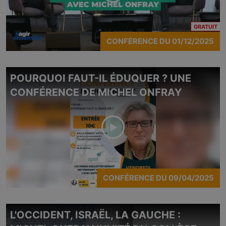
CO
GRATUIT
CONFÉRENCE
DU
01/12/2025
POURQUOI FAUT-IL ÉDUQUER ? UNE
CONFÉRENCE DE MICHEL ONFRAY
CONFÉRENCE
DU
09/04/2025
L'OCCIDENT, ISRAËL, LA GAUCHE :