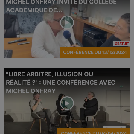
MICHEL ONFRAY INVITÉ DU COLLÈGE
ACADÉMIQUE DE...
CO
GRATUIT
CONFÉRENCE
DU
13/12/2024
"LIBRE ARBITRE, ILLUSION OU
RÉALITÉ ?" : UNE CONFÉRENCE AVEC
MICHEL ONFRAY
CONFÉRENCE
DU
04/04/2024