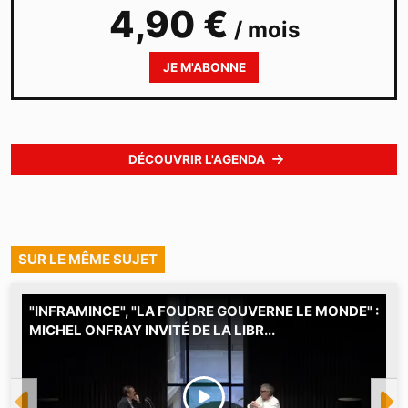
4,90 €
/ mois
JE M'ABONNE
DÉCOUVRIR L'AGENDA
SUR LE MÊME SUJET
"INFRAMINCE", "LA FOUDRE GOUVERNE LE MONDE" :
M
MICHEL ONFRAY INVITÉ DE LA LIBR...
M
l
h
j