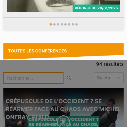
RÉPONSE
DU
28/01/2025
TOUTES LES CONFÉRENCES
94
résultats
Sujets
CRÉPUSCULE DE L’OCCIDENT ? SE
RÉARMER FACE AU CHAOS AVEC MICHEL
ONFRAY, PHILO...